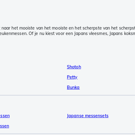
nt naar het mooiste van het mooiste en het scherpste van het scherp
keukenmessen. Of je nu kiest voor een Japans vleesmes, Japans koksm
Shotoh
Petty
Bunka
essen
Japanse messensets
essen