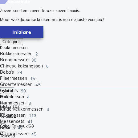
keuzehulp
Zoveel soorten, zoveel keuze, zoveel moois.
Maar welk Japanse keukenmes is nou de juiste voor jou?
Iniziare
Categorie
Keukenmessen
Bakkersmessen
2
Broodmessen
30
Chinese koksmessen
6
Deba's
24
Fileermessen
15
Groentemessen
45
Gyutoh's
Merk
90
Hakmessen
Kai
158
4
Hammessen
3
Global
102
Kinderkeukenmessen
3
Koksmessen
113
Yaxell
92
Messensets
41
Sakai Takayuki
68
Nakiri's
42
Officemessen
45
Tojiro
58