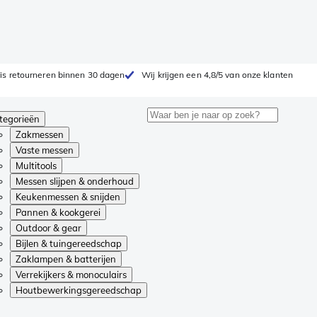
is retourneren binnen 30 dagen
Wij krijgen een 4,8/5 van onze klanten
tegorieën
Zakmessen
Vaste messen
Multitools
Messen slijpen & onderhoud
Keukenmessen & snijden
Pannen & kookgerei
Outdoor & gear
Bijlen & tuingereedschap
Zaklampen & batterijen
Verrekijkers & monoculairs
Houtbewerkingsgereedschap