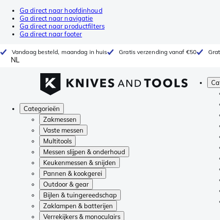
Ga direct naar hoofdinhoud
Ga direct naar navigatie
Ga direct naar productfilters
Ga direct naar footer
Vandaag besteld, maandag in huis
Gratis verzending vanaf €50
Grat
NL
Ca
Categorieën
Zakmessen
Vaste messen
Multitools
Messen slijpen & onderhoud
Keukenmessen & snijden
Pannen & kookgerei
Outdoor & gear
Bijlen & tuingereedschap
Zaklampen & batterijen
Verrekijkers & monoculairs