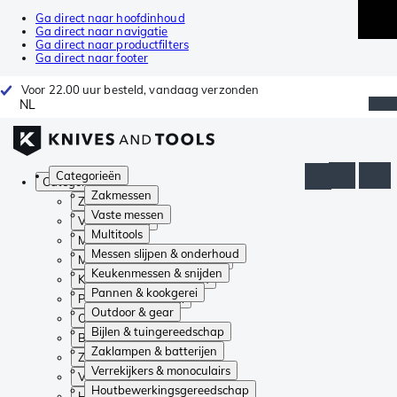
Ga direct naar hoofdinhoud
Ga direct naar navigatie
Ga direct naar productfilters
Ga direct naar footer
Voor 22.00 uur besteld, vandaag verzonden
NL
Categorieën
Categorieën
Zakmessen
Zakmessen
Vaste messen
Vaste messen
Multitools
Multitools
Messen slijpen & onderhoud
Messen slijpen & onderhoud
Keukenmessen & snijden
Keukenmessen & snijden
Pannen & kookgerei
Pannen & kookgerei
Outdoor & gear
Outdoor & gear
Bijlen & tuingereedschap
Bijlen & tuingereedschap
Zaklampen & batterijen
Zaklampen & batterijen
Verrekijkers & monoculairs
Verrekijkers & monoculairs
Houtbewerkingsgereedschap
Houtbewerkingsgereedschap