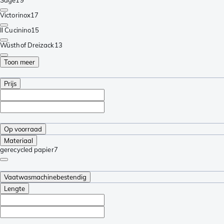
Victorinox
17
Il Cucinino
15
Wüsthof Dreizack
13
Toon meer
Prijs
Op voorraad
Materiaal
gerecycled papier
7
Vaatwasmachinebestendig
Lengte