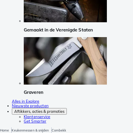
Gemaakt in de Verenigde Staten
Graveren
Alles in Explore
Nieuwste producten
Aftikkers, acties & promoties
Klantenservice
Get Smarter
Home
Keukenmessen & snijden
Combekk