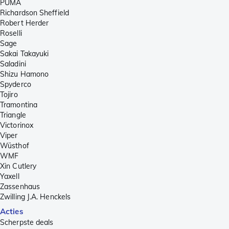
PUMA
Richardson Sheffield
Robert Herder
Roselli
Sage
Sakai Takayuki
Saladini
Shizu Hamono
Spyderco
Tojiro
Tramontina
Triangle
Victorinox
Viper
Wüsthof
WMF
Xin Cutlery
Yaxell
Zassenhaus
Zwilling J.A. Henckels
Acties
Scherpste deals