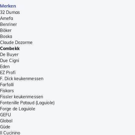
Merken
32 Dumas
Amefa
Benriner
Böker
Boska
Claude Dozorme
Combekk
De Buyer
Due Cigni
Eden
EZ Profi
F. Dick keukenmessen
Farfalli
Fiskars
Fissler keukenmessen
Fontenille Pataud (Laguiole)
Forge de Laguiole
GEFU
Global
Güde
Il Cucinino