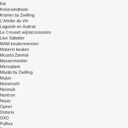
Kai
Knivesandtools
Kramer by Zwilling
L'Atelier du Vin
Laguiole en Aubrac
Le Creuset wijnaccessoires
Lion Sabatier
MAM keukenmessen
Maserin keuken
Mcusta Zanmai
Messermeister
Microplane
Miyabi by Zwilling
Mujun
Munetoshi
Nesmuk
Nontron
Noyer
Opinel
Ontario
OXO
Pulltex