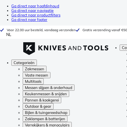
Ga direct naar hoofdinhoud
Ga direct naar navigatie
Ga direct naar productfilters
Ga direct naar footer
Voor 22.00 uur besteld, vandaag verzonden
Gratis verzending vanaf €5
NL
Ca
Categorieën
Zakmessen
Vaste messen
Multitools
Messen slijpen & onderhoud
Keukenmessen & snijden
Pannen & kookgerei
Outdoor & gear
Bijlen & tuingereedschap
Zaklampen & batterijen
Verrekijkers & monoculairs