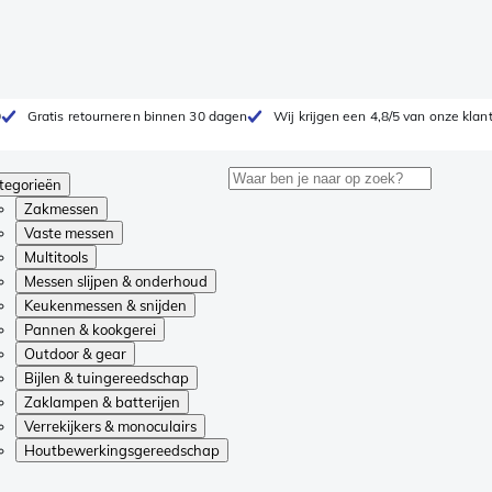
0
Gratis retourneren binnen 30 dagen
Wij krijgen een 4,8/5 van onze klan
tegorieën
Zakmessen
Vaste messen
Multitools
Messen slijpen & onderhoud
Keukenmessen & snijden
Pannen & kookgerei
Outdoor & gear
Bijlen & tuingereedschap
Zaklampen & batterijen
Verrekijkers & monoculairs
Houtbewerkingsgereedschap