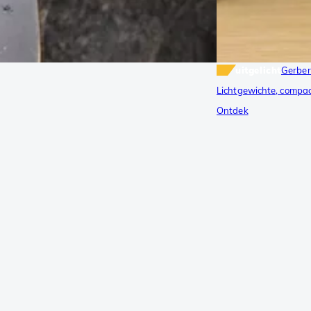
uitgelicht
Gerbe
Lichtgewichte, compac
Ontdek