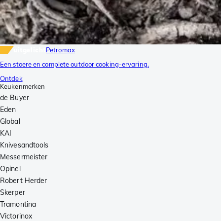
uitgelicht
Petromax
Een stoere en complete outdoor cooking-ervaring.
Ontdek
Keukenmerken
de Buyer
Eden
Global
KAI
Knivesandtools
Messermeister
Opinel
Robert Herder
Skerper
Tramontina
Victorinox