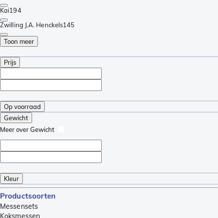
Kai
194
Zwilling J.A. Henckels
145
Toon meer
Prijs
Op voorraad
Gewicht
Meer over Gewicht
Kleur
Productsoorten
Messensets
Koksmessen