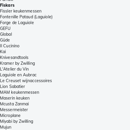
Fiskars
Fissler keukenmessen
Fontenille Pataud (Laguiole)
Forge de Laguiole
GEFU
Global
Güde
Il Cucinino
Kai
Knivesandtools
Kramer by Zwilling
L'Atelier du Vin
Laguiole en Aubrac
Le Creuset wijnaccessoires
Lion Sabatier
MAM keukenmessen
Maserin keuken
Mcusta Zanmai
Messermeister
Microplane
Miyabi by Zwilling
Mujun