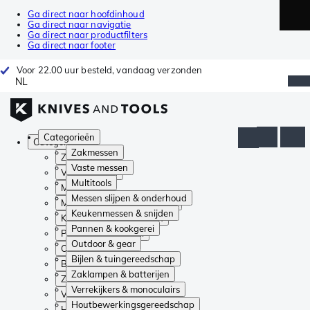
Ga direct naar hoofdinhoud
Ga direct naar navigatie
Ga direct naar productfilters
Ga direct naar footer
Voor 22.00 uur besteld, vandaag verzonden
NL
Categorieën
Categorieën
Zakmessen
Zakmessen
Vaste messen
Vaste messen
Multitools
Multitools
Messen slijpen & onderhoud
Messen slijpen & onderhoud
Keukenmessen & snijden
Keukenmessen & snijden
Pannen & kookgerei
Pannen & kookgerei
Outdoor & gear
Outdoor & gear
Bijlen & tuingereedschap
Bijlen & tuingereedschap
Zaklampen & batterijen
Zaklampen & batterijen
Verrekijkers & monoculairs
Verrekijkers & monoculairs
Houtbewerkingsgereedschap
Houtbewerkingsgereedschap