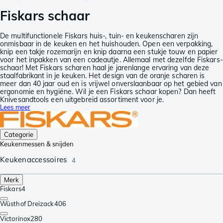
Fiskars schaar
De multifunctionele Fiskars huis-, tuin- en keukenscharen zijn
onmisbaar in de keuken en het huishouden. Open een verpakking,
knip een takje rozemarijn en knip daarna een stukje touw en papier
voor het inpakken van een cadeautje. Allemaal met dezelfde Fiskars-
schaar! Met Fiskars scharen haal je jarenlange ervaring van deze
staalfabrikant in je keuken. Het design van de oranje scharen is
meer dan 40 jaar oud en is vrijwel onverslaanbaar op het gebied van
ergonomie en hygiëne. Wil je een Fiskars schaar kopen? Dan heeft
Knivesandtools een uitgebreid assortiment voor je.
Lees meer
Categorie
Keukenmessen & snijden
Keukenaccessoires
4
Merk
Fiskars
4
Wüsthof Dreizack
406
Victorinox
280