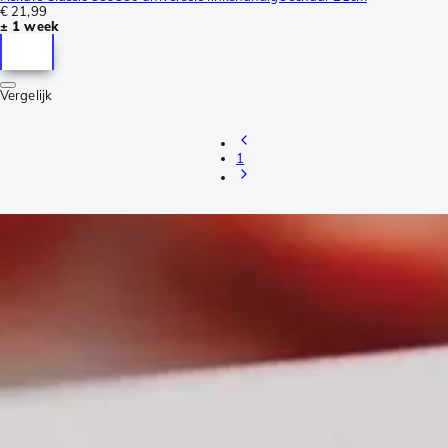
€ 21,99
± 1 week
Vergelijk
1