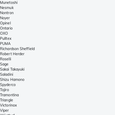
Munetoshi
Nesmuk
Nontron
Noyer
Opinel
Ontario
OXO
Pulltex
PUMA
Richardson Sheffield
Robert Herder
Roselli
Sage
Sakai Takayuki
Saladini
Shizu Hamono
Spyderco
Tojiro
Tramontina
Triangle
Victorinox
Viper