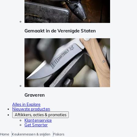
Gemaakt in de Verenigde Staten
Graveren
Alles in Explore
Nieuwste producten
Aftikkers, acties & promoties
Klantenservice
Get Smarter
Home
Keukenmessen & snijden
Fiskars