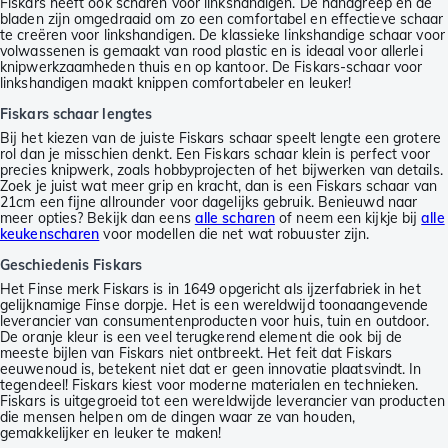
Fiskars heeft ook scharen voor linkshandigen. De handgreep en de
bladen zijn omgedraaid om zo een comfortabel en effectieve schaar
te creëren voor linkshandigen. De klassieke linkshandige schaar voor
volwassenen is gemaakt van rood plastic en is ideaal voor allerlei
knipwerkzaamheden thuis en op kantoor. De Fiskars-schaar voor
linkshandigen maakt knippen comfortabeler en leuker!
Fiskars schaar lengtes
Bij het kiezen van de juiste Fiskars schaar speelt lengte een grotere
rol dan je misschien denkt. Een Fiskars schaar klein is perfect voor
precies knipwerk, zoals hobbyprojecten of het bijwerken van details.
Zoek je juist wat meer grip en kracht, dan is een Fiskars schaar van
21cm een fijne allrounder voor dagelijks gebruik. Benieuwd naar
meer opties? Bekijk dan eens
alle scharen
of neem een kijkje bij
alle
keukenscharen
voor modellen die net wat robuuster zijn.
Geschiedenis Fiskars
Het Finse merk Fiskars is in 1649 opgericht als ijzerfabriek in het
gelijknamige Finse dorpje. Het is een wereldwijd toonaangevende
leverancier van consumentenproducten voor huis, tuin en outdoor.
De oranje kleur is een veel terugkerend element die ook bij de
meeste bijlen van Fiskars niet ontbreekt. Het feit dat Fiskars
eeuwenoud is, betekent niet dat er geen innovatie plaatsvindt. In
tegendeel! Fiskars kiest voor moderne materialen en technieken.
Fiskars is uitgegroeid tot een wereldwijde leverancier van producten
die mensen helpen om de dingen waar ze van houden,
gemakkelijker en leuker te maken!