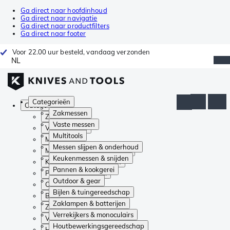
Ga direct naar hoofdinhoud
Ga direct naar navigatie
Ga direct naar productfilters
Ga direct naar footer
Voor 22.00 uur besteld, vandaag verzonden
NL
Categorieën
Categorieën
Zakmessen
Zakmessen
Vaste messen
Vaste messen
Multitools
Multitools
Messen slijpen & onderhoud
Messen slijpen & onderhoud
Keukenmessen & snijden
Keukenmessen & snijden
Pannen & kookgerei
Pannen & kookgerei
Outdoor & gear
Outdoor & gear
Bijlen & tuingereedschap
Bijlen & tuingereedschap
Zaklampen & batterijen
Zaklampen & batterijen
Verrekijkers & monoculairs
Verrekijkers & monoculairs
Houtbewerkingsgereedschap
Houtbewerkingsgereedschap