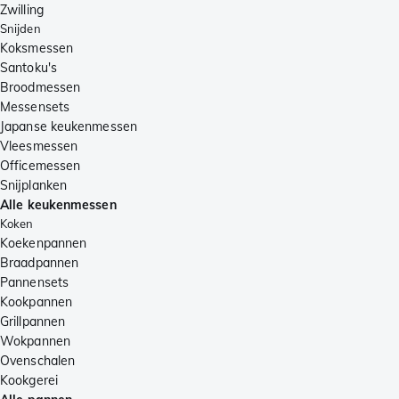
Zwilling
Snijden
Koksmessen
Santoku's
Broodmessen
Messensets
Japanse keukenmessen
Vleesmessen
Officemessen
Snijplanken
Alle keukenmessen
Koken
Koekenpannen
Braadpannen
Pannensets
Kookpannen
Grillpannen
Wokpannen
Ovenschalen
Kookgerei