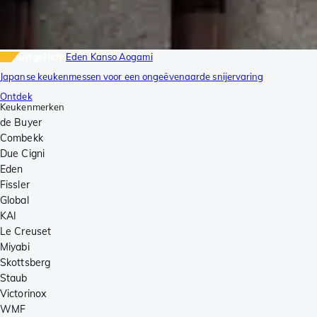
uitgelicht
Eden Kanso Aogami
Japanse keukenmessen voor een ongeëvenaarde snijervaring
Ontdek
Keukenmerken
de Buyer
Combekk
Due Cigni
Eden
Fissler
Global
KAI
Le Creuset
Miyabi
Skottsberg
Staub
Victorinox
WMF