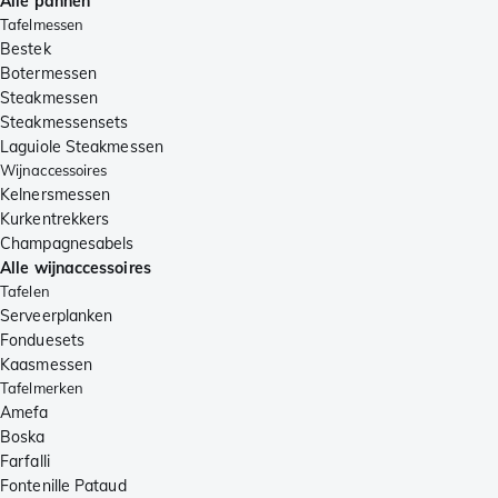
Alle pannen
Tafelmessen
Bestek
Botermessen
Steakmessen
Steakmessensets
Laguiole Steakmessen
Wijnaccessoires
Kelnersmessen
Kurkentrekkers
Champagnesabels
Alle wijnaccessoires
Tafelen
Serveerplanken
Fonduesets
Kaasmessen
Tafelmerken
Amefa
Boska
Farfalli
Fontenille Pataud