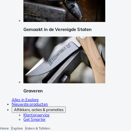
Gemaakt in de Verenigde Staten
Graveren
Alles in Explore
Nieuwste producten
Aftikkers, acties & promoties
Klantenservice
Get Smarter
Home
Explore
Koken & Tafelen