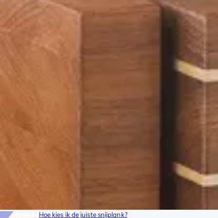
How-to
Hoe kies ik de juiste snijplank?