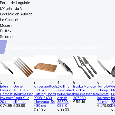
Forge de Laguiole
L'Atelier du Vin
Laguiole en Aubrac
Le Creuset
Maserin
Pulltex
Saladini
Populaire producten koken en tafelen
1
2
3
4
5
6
7
Eden
Opinel
Knivesandtools
Zwilling
Boska Monaco
Tojiro DP
de
Classic
T001515,
End Grain
sommelier
Black +
3 laags
Mi
Damast
steakmesset,
Cutting Board
kelnermes
kaasmessenset
lemmet,
Pr
koksmes
Esprit Sud,
P008-5430
classic,
307089
koksmes
k
20 cm
olijfhout
eikenhout, 54
39500-
€ 59,49
24 cm
28
€ 74,95
€ 38,99
x 30 cm
053-0
€ 179,00
D
€ 94,95
€ 39,99
€ 