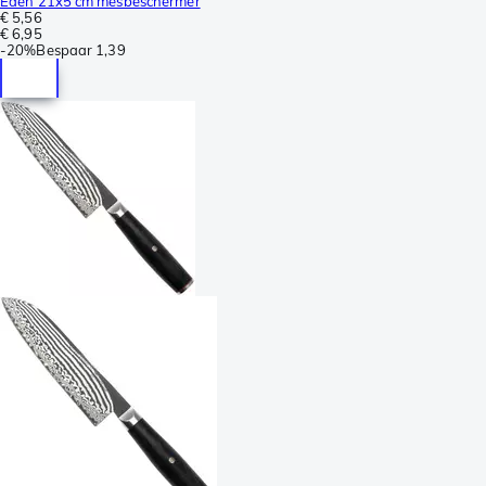
Eden 21x5 cm mesbeschermer
€ 5,56
€ 6,95
-
20%
Bespaar
1,39