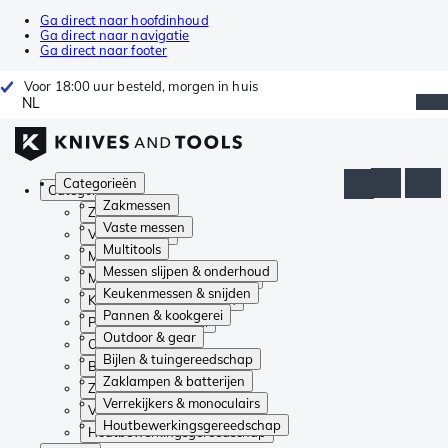
Ga direct naar hoofdinhoud
Ga direct naar navigatie
Ga direct naar footer
Voor 18:00 uur besteld, morgen in huis
NL
Categorieën
Categorieën
Zakmessen
Zakmessen
Vaste messen
Vaste messen
Multitools
Multitools
Messen slijpen & onderhoud
Messen slijpen & onderhoud
Keukenmessen & snijden
Keukenmessen & snijden
Pannen & kookgerei
Pannen & kookgerei
Outdoor & gear
Outdoor & gear
Bijlen & tuingereedschap
Bijlen & tuingereedschap
Zaklampen & batterijen
Zaklampen & batterijen
Verrekijkers & monoculairs
Verrekijkers & monoculairs
Houtbewerkingsgereedschap
Houtbewerkingsgereedschap