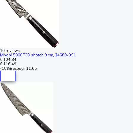
10 reviews
Miyabi 5000FCD shotoh 9 cm, 34680-091
€ 104,84
€ 116,49
-
10%
Bespaar
11,65