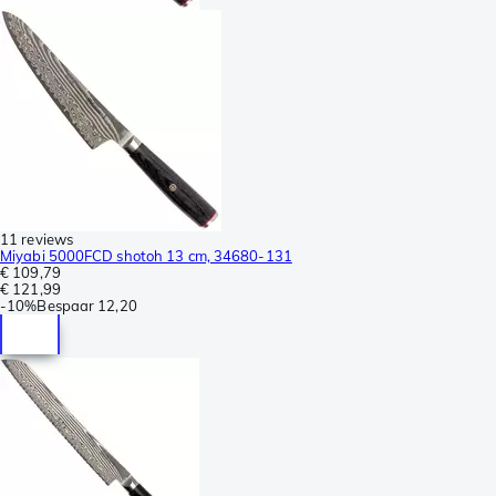
11 reviews
Miyabi 5000FCD shotoh 13 cm, 34680-131
€ 109,79
€ 121,99
-
10%
Bespaar
12,20