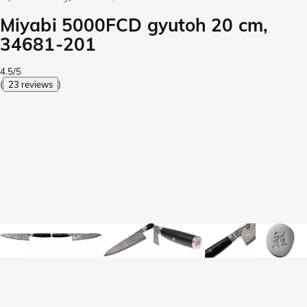
Miyabi 5000FCD gyutoh 20 cm,
34681-201
4.5/5
(
23 reviews
)