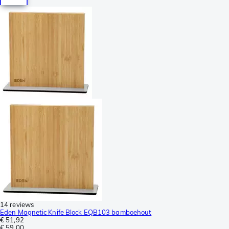
14 reviews
Eden Magnetic Knife Block EQB103 bamboehout
€ 51,92
€ 59,00