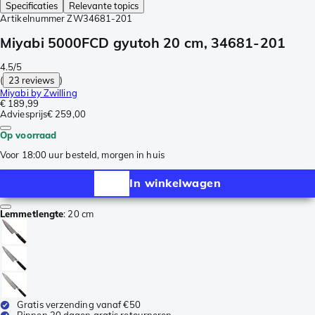
Specificaties
Relevante topics
Artikelnummer
ZW34681-201
Miyabi 5000FCD gyutoh 20 cm, 34681-201
4.5/5
(
23 reviews
)
Miyabi by Zwilling
€ 189,99
Adviesprijs
€ 259,00
Op voorraad
Voor 18:00 uur besteld, morgen in huis
In winkelwagen
Lemmetlengte
:
20 cm
Gratis verzending vanaf €50
Binnen 30 dagen gratis retourneren