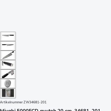
Artikelnummer
ZW34681-201
Miyabi 5000FCD gyutoh 20 cm, 34681-201