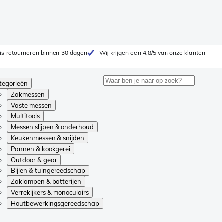
is retourneren binnen 30 dagen
Wij krijgen een 4,8/5 van onze klanten
tegorieën
Zakmessen
Vaste messen
Multitools
Messen slijpen & onderhoud
Keukenmessen & snijden
Pannen & kookgerei
Outdoor & gear
Bijlen & tuingereedschap
Zaklampen & batterijen
Verrekijkers & monoculairs
Houtbewerkingsgereedschap