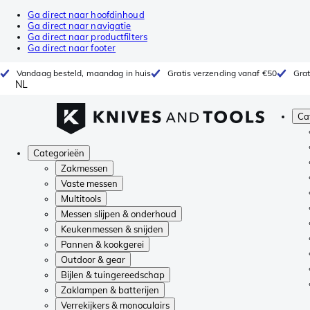
Ga direct naar hoofdinhoud
Ga direct naar navigatie
Ga direct naar productfilters
Ga direct naar footer
Vandaag besteld, maandag in huis
Gratis verzending vanaf €50
Grat
NL
Ca
Categorieën
Zakmessen
Vaste messen
Multitools
Messen slijpen & onderhoud
Keukenmessen & snijden
Pannen & kookgerei
Outdoor & gear
Bijlen & tuingereedschap
Zaklampen & batterijen
Verrekijkers & monoculairs