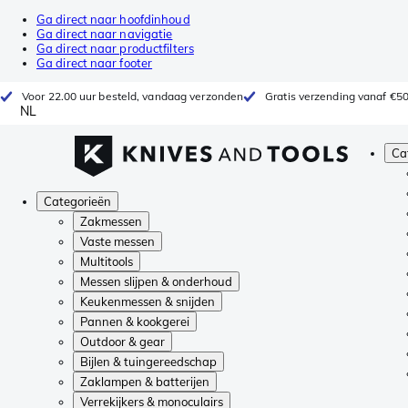
Ga direct naar hoofdinhoud
Ga direct naar navigatie
Ga direct naar productfilters
Ga direct naar footer
Voor 22.00 uur besteld, vandaag verzonden
Gratis verzending vanaf €5
NL
Ca
Categorieën
Zakmessen
Vaste messen
Multitools
Messen slijpen & onderhoud
Keukenmessen & snijden
Pannen & kookgerei
Outdoor & gear
Bijlen & tuingereedschap
Zaklampen & batterijen
Verrekijkers & monoculairs