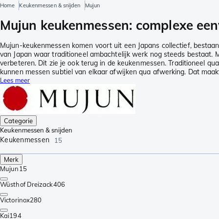
Home
Keukenmessen & snijden
Mujun
Mujun keukenmessen: complexe ee
Mujun-keukenmessen komen voort uit een Japans collectief, bestaan
van Japan waar traditioneel ambachtelijk werk nog steeds bestaat
verbeteren. Dit zie je ook terug in de keukenmessen. Traditioneel 
kunnen messen subtiel van elkaar afwijken qua afwerking. Dat maakt
Lees meer
Categorie
Keukenmessen & snijden
Keukenmessen
15
Merk
Mujun
15
Wüsthof Dreizack
406
Victorinox
280
Kai
194