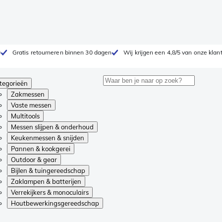
0
Gratis retourneren binnen 30 dagen
Wij krijgen een 4,8/5 van onze klan
tegorieën
Zakmessen
Vaste messen
Multitools
Messen slijpen & onderhoud
Keukenmessen & snijden
Pannen & kookgerei
Outdoor & gear
Bijlen & tuingereedschap
Zaklampen & batterijen
Verrekijkers & monoculairs
Houtbewerkingsgereedschap