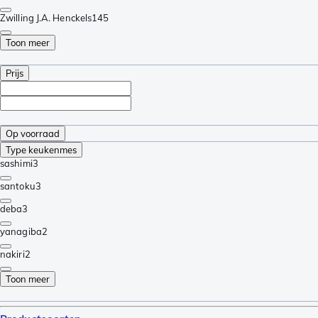
Zwilling J.A. Henckels
145
Toon meer
Prijs
Op voorraad
Type keukenmes
sashimi
3
santoku
3
deba
3
yanagiba
2
nakiri
2
Toon meer