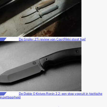
Nieuws
De Grailer 2Ti review van CaptRikki staat live!
Nieuws
De Doble O Knives Ronin 2.2: een stap vooruit in tactische
inzetbaarheid