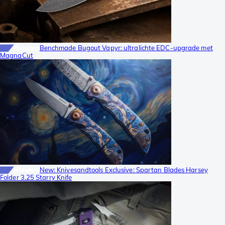
Nieuws
Benchmade Bugout Vapyr: ultralichte EDC-upgrade met
MagnaCut
Nieuws
New: Knivesandtools Exclusive: Spartan Blades Harsey
Folder 3.25 Starry Knife