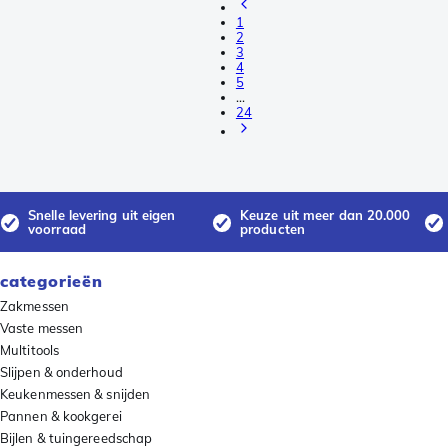
1
2
3
4
5
…
24
Snelle levering uit eigen
Keuze uit meer dan 20.000
voorraad
producten
categorieën
Zakmessen
Vaste messen
Multitools
Slijpen & onderhoud
Keukenmessen & snijden
Pannen & kookgerei
Bijlen & tuingereedschap