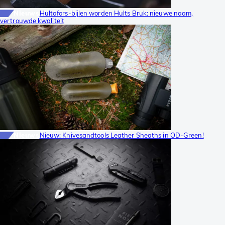
Nieuws
Hultafors-bijlen worden Hults Bruk: nieuwe naam,
vertrouwde kwaliteit
Nieuws
Nieuw: Knivesandtools Leather Sheaths in OD-Green!