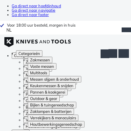
Ga direct naar hoofdinhoud
Ga direct naar navigatie
Ga direct naar footer
Voor 18:00 uur besteld, morgen in huis
NL
Categorieën
Categorieën
Zakmessen
Zakmessen
Vaste messen
Vaste messen
Multitools
Multitools
Messen slijpen & onderhoud
Messen slijpen & onderhoud
Keukenmessen & snijden
Keukenmessen & snijden
Pannen & kookgerei
Pannen & kookgerei
Outdoor & gear
Outdoor & gear
Bijlen & tuingereedschap
Bijlen & tuingereedschap
Zaklampen & batterijen
Zaklampen & batterijen
Verrekijkers & monoculairs
Verrekijkers & monoculairs
Houtbewerkingsgereedschap
Houtbewerkingsgereedschap