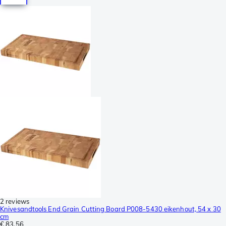
2 reviews
Knivesandtools End Grain Cutting Board P008-5430 eikenhout, 54 x 30
cm
€ 83,56