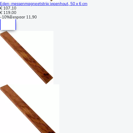
Eden-messenmagneetstrip iepenhout, 50 x 6 cm
€ 107,10
€ 119,00
-
10%
Bespaar
11,90