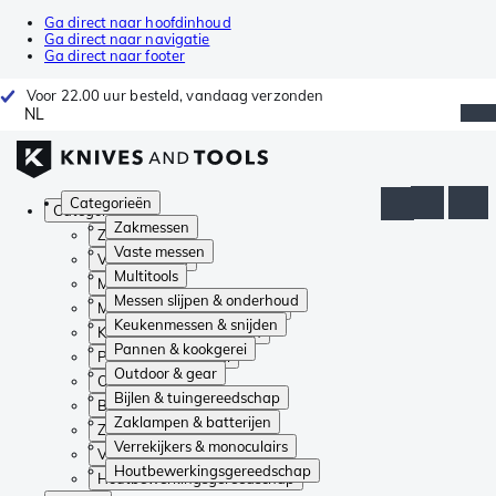
Ga direct naar hoofdinhoud
Ga direct naar navigatie
Ga direct naar footer
Voor 22.00 uur besteld, vandaag verzonden
NL
Categorieën
Categorieën
Zakmessen
Zakmessen
Vaste messen
Vaste messen
Multitools
Multitools
Messen slijpen & onderhoud
Messen slijpen & onderhoud
Keukenmessen & snijden
Keukenmessen & snijden
Pannen & kookgerei
Pannen & kookgerei
Outdoor & gear
Outdoor & gear
Bijlen & tuingereedschap
Bijlen & tuingereedschap
Zaklampen & batterijen
Zaklampen & batterijen
Verrekijkers & monoculairs
Verrekijkers & monoculairs
Houtbewerkingsgereedschap
Houtbewerkingsgereedschap