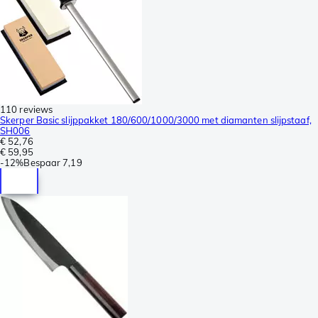
110 reviews
Skerper Basic slijppakket 180/600/1000/3000 met diamanten slijpstaaf,
SH006
€ 52,76
€ 59,95
-
12%
Bespaar
7,19