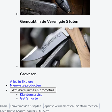
Gemaakt in de Verenigde Staten
Graveren
Alles in Explore
Nieuwste producten
Aftikkers, acties & promoties
Klantenservice
Get Smarter
Home
Keukenmessen & snijden
Japanse keukenmessen
Santoku-messen
Eden Kanso Aogami santoku, 18,5 cm