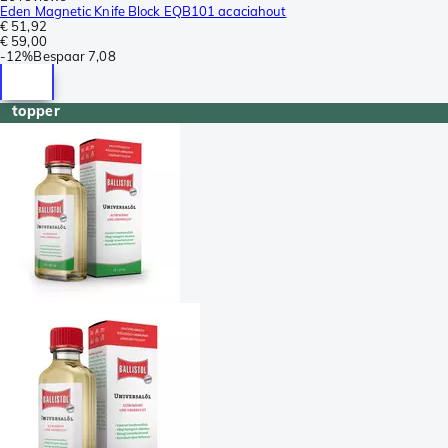
Eden Magnetic Knife Block EQB101 acaciahout
€ 51,92
€ 59,00
-
12%
Bespaar
7,08
topper