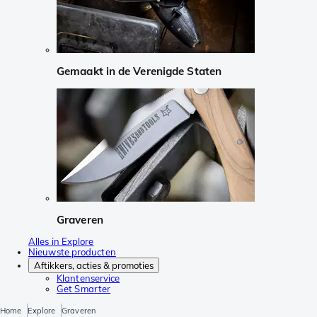
Gemaakt in de Verenigde Staten
Graveren
Alles in Explore
Nieuwste producten
Aftikkers, acties & promoties
Klantenservice
Get Smarter
Home
Explore
Graveren