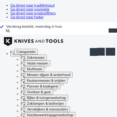
Ga direct naar hoofdinhoud
Ga direct naar navigatie
Ga direct naar productfilters
Ga direct naar footer
Vandaag besteld, maandag in huis
NL
Categorieën
Categorieën
Zakmessen
Zakmessen
Vaste messen
Vaste messen
Multitools
Multitools
Messen slijpen & onderhoud
Messen slijpen & onderhoud
Keukenmessen & snijden
Keukenmessen & snijden
Pannen & kookgerei
Pannen & kookgerei
Outdoor & gear
Outdoor & gear
Bijlen & tuingereedschap
Bijlen & tuingereedschap
Zaklampen & batterijen
Zaklampen & batterijen
Verrekijkers & monoculairs
Verrekijkers & monoculairs
Houtbewerkingsgereedschap
Houtbewerkingsgereedschap