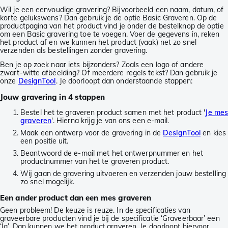
Wil je een eenvoudige gravering? Bijvoorbeeld een naam, datum, of
korte gelukswens? Dan gebruik je de optie Basic Graveren. Op de
productpagina van het product vind je onder de bestelknop de optie
om een Basic gravering toe te voegen. Voer de gegevens in, reken
het product af en we kunnen het product (vaak) net zo snel
verzenden als bestellingen zonder gravering.
Ben je op zoek naar iets bijzonders? Zoals een logo of andere
zwart-witte afbeelding? Of meerdere regels tekst? Dan gebruik je
onze
DesignTool
. Je doorloopt dan onderstaande stappen:
Jouw gravering in 4 stappen
Bestel het te graveren product samen met het product '
Je me
graveren
'. Hierna krijg je van ons een e-mail.
Maak een ontwerp voor de gravering in de
DesignTool
en kies
een positie uit.
Beantwoord de e-mail met het ontwerpnummer en het
productnummer van het te graveren product.
Wij gaan de gravering uitvoeren en verzenden jouw bestelling
zo snel mogelijk.
Een ander product dan een mes graveren
Geen probleem! De keuze is reuze. In de specificaties van
graveerbare producten vind je bij de specificatie ‘Graveerbaar’ een
‘Ja’. Dan kunnen we het product graveren. Je doorloopt hiervoor