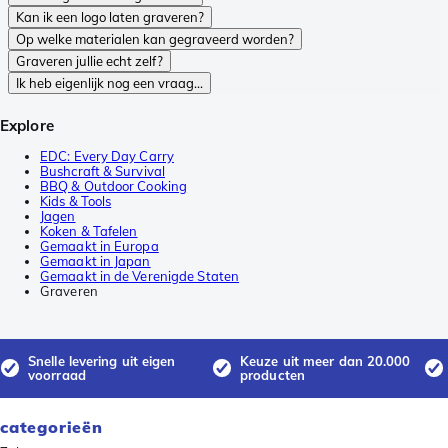
Kan ik een logo laten graveren?
Op welke materialen kan gegraveerd worden?
Graveren jullie echt zelf?
Ik heb eigenlijk nog een vraag…
Explore
EDC: Every Day Carry
Bushcraft & Survival
BBQ & Outdoor Cooking
Kids & Tools
Jagen
Koken & Tafelen
Gemaakt in Europa
Gemaakt in Japan
Gemaakt in de Verenigde Staten
Graveren
Snelle levering uit eigen
Keuze uit meer dan 20.000
voorraad
producten
categorieën