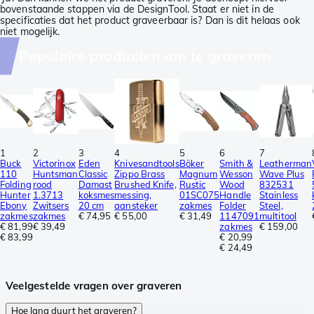
bovenstaande stappen via de DesignTool. Staat er niet in de
specificaties dat het product graveerbaar is? Dan is dit helaas ook
niet mogelijk.
Populaire producten om te graveren
1
2
3
4
5
6
7
Buck
Victorinox
Eden
Knivesandtools
Böker
Smith &
Leatherman
110
Huntsman
Classic
Zippo Brass
Magnum
Wesson
Wave Plus
Folding
rood
Damast
Brushed Knife,
Rustic
Wood
832531
Hunter
1.3713
koksmes
messing,
01SC075
Handle
Stainless
Ebony
Zwitsers
20 cm
aansteker
zakmes
Folder
Steel,
zakmes
zakmes
€ 74,95
€ 55,00
€ 31,49
1147091
multitool
€ 81,99
€ 39,49
zakmes
€ 159,00
€ 83,99
€ 20,99
€ 24,49
Veelgestelde vragen over graveren
Hoe lang duurt het graveren?