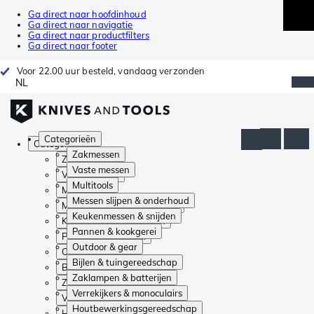
Ga direct naar hoofdinhoud
Ga direct naar navigatie
Ga direct naar productfilters
Ga direct naar footer
Voor 22.00 uur besteld, vandaag verzonden
NL
Categorieën
Categorieën
Zakmessen
Zakmessen
Vaste messen
Vaste messen
Multitools
Multitools
Messen slijpen & onderhoud
Messen slijpen & onderhoud
Keukenmessen & snijden
Keukenmessen & snijden
Pannen & kookgerei
Pannen & kookgerei
Outdoor & gear
Outdoor & gear
Bijlen & tuingereedschap
Bijlen & tuingereedschap
Zaklampen & batterijen
Zaklampen & batterijen
Verrekijkers & monoculairs
Verrekijkers & monoculairs
Houtbewerkingsgereedschap
Houtbewerkingsgereedschap