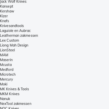
Jack Wolf Knives
Kansept
Kershaw
Kizer
Knafs
Knivesandtools
Laguiole en Aubrac
Leatherman zakmessen
Lex Custom
Liong Mah Design
LionSteel
MAM
Maserin
Mcusta
Medford
Microtech
Mercury
Moki
MK Knives & Tools
MKM Knives
Nanuk
NexTool zakmessen
NOC Knives