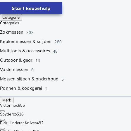
Start keuzehulp
Categorie
Categories
Zakmessen
333
Keukenmessen & snijden
280
Multitools & accessoires
48
Outdoor & gear
13
Vaste messen
6
Messen slijpen & onderhoud
5
Pannen & kookgerei
2
Merk
Victorinox
655
Spyderco
516
Rick Hinderer Knives
492