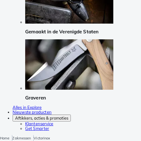
Gemaakt in de Verenigde Staten
Graveren
Alles in Explore
Nieuwste producten
Aftikkers, acties & promoties
Klantenservice
Get Smarter
Home
Zakmessen
Victorinox