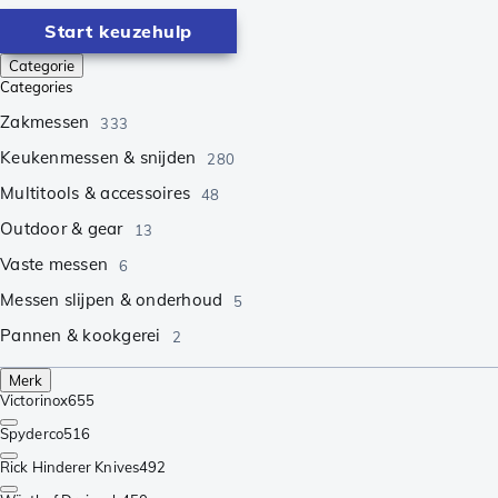
Start keuzehulp
Categorie
Categories
Zakmessen
333
Keukenmessen & snijden
280
Multitools & accessoires
48
Outdoor & gear
13
Vaste messen
6
Messen slijpen & onderhoud
5
Pannen & kookgerei
2
Merk
Victorinox
655
Spyderco
516
Rick Hinderer Knives
492