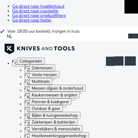
Ga direct naar hoofdinhoud
Ga direct naar navigatie
Ga direct naar productfilters
Ga direct naar footer
Voor 18:00 uur besteld, morgen in huis
NL
Categorieën
Categorieën
Zakmessen
Zakmessen
Vaste messen
Vaste messen
Multitools
Multitools
Messen slijpen & onderhoud
Messen slijpen & onderhoud
Keukenmessen & snijden
Keukenmessen & snijden
Pannen & kookgerei
Pannen & kookgerei
Outdoor & gear
Outdoor & gear
Bijlen & tuingereedschap
Bijlen & tuingereedschap
Zaklampen & batterijen
Zaklampen & batterijen
Verrekijkers & monoculairs
Verrekijkers & monoculairs
Houtbewerkingsgereedschap
Houtbewerkingsgereedschap