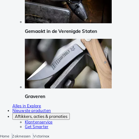
Gemaakt in de Verenigde Staten
Graveren
Alles in Explore
Nieuwste producten
Aftikkers, acties & promoties
Klantenservice
Get Smarter
Home
Zakmessen
Victorinox