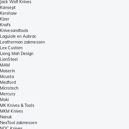
Jack Wolf Knives
Kansept
Kershaw
Kizer
Knafs
Knivesandtools
Laguiole en Aubrac
Leatherman zakmessen
Lex Custom
Liong Mah Design
LionSteel
MAM
Maserin
Mcusta
Medford
Microtech
Mercury
Moki
MK Knives & Tools
MKM Knives
Nanuk
NexTool zakmessen
NOC Knives