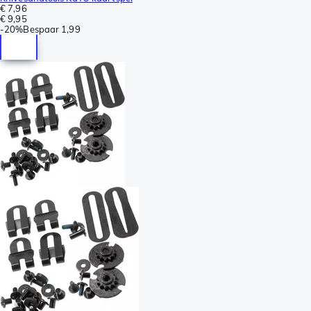
€ 7,96
€ 9,95
-
20%
Bespaar
1,99