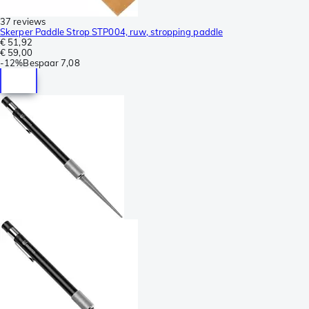
37 reviews
Skerper Paddle Strop STP004, ruw, stropping paddle
€ 51,92
€ 59,00
-
12%
Bespaar
7,08