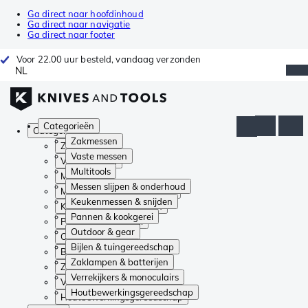
Ga direct naar hoofdinhoud
Ga direct naar navigatie
Ga direct naar footer
Voor 22.00 uur besteld, vandaag verzonden
NL
Categorieën
Categorieën
Zakmessen
Zakmessen
Vaste messen
Vaste messen
Multitools
Multitools
Messen slijpen & onderhoud
Messen slijpen & onderhoud
Keukenmessen & snijden
Keukenmessen & snijden
Pannen & kookgerei
Pannen & kookgerei
Outdoor & gear
Outdoor & gear
Bijlen & tuingereedschap
Bijlen & tuingereedschap
Zaklampen & batterijen
Zaklampen & batterijen
Verrekijkers & monoculairs
Verrekijkers & monoculairs
Houtbewerkingsgereedschap
Houtbewerkingsgereedschap