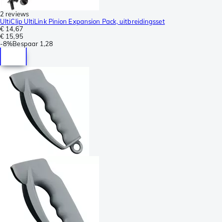
2 reviews
UltiClip UltiLink Pinion Expansion Pack, uitbreidingsset
€ 14,67
€ 15,95
-
8%
Bespaar
1,28