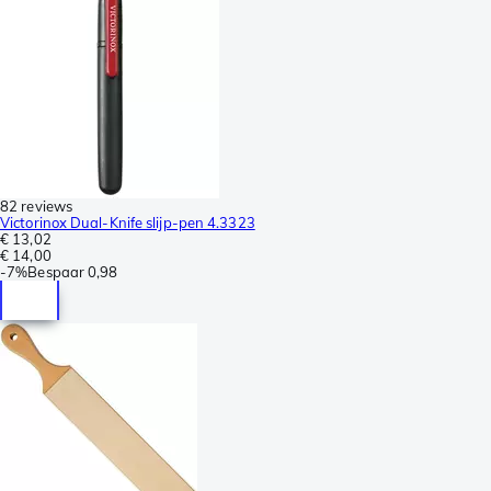
82 reviews
Victorinox Dual-Knife slijp-pen 4.3323
€ 13,02
€ 14,00
-
7%
Bespaar
0,98