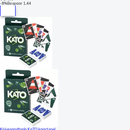
-
8%
Bespaar
1,44
Knivesandtools KaTO kaartspel