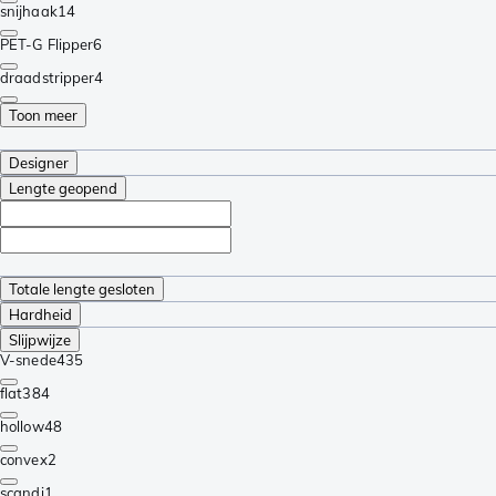
snijhaak
14
PET-G Flipper
6
draadstripper
4
Toon meer
Designer
Lengte geopend
Totale lengte gesloten
Hardheid
Slijpwijze
V-snede
435
flat
384
hollow
48
convex
2
scandi
1