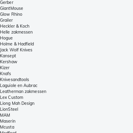
Gerber
GiantMouse
Glow Rhino
Grailer
Heckler & Koch
Helle zakmessen
Hogue
Holme & Hadfield
Jack Wolf Knives
Kansept
Kershaw
Kizer
Knafs
Knivesandtools
Laguiole en Aubrac
Leatherman zakmessen
Lex Custom
Liong Mah Design
LionSteel
MAM
Maserin
Mcusta
Medford