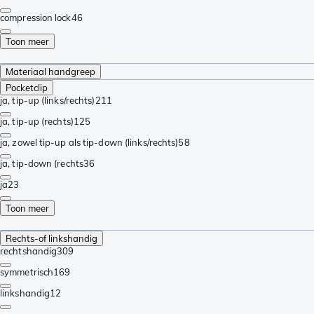
compression lock
46
Toon meer
Materiaal handgreep
Pocketclip
ja, tip-up (links/rechts)
211
ja, tip-up (rechts)
125
ja, zowel tip-up als tip-down (links/rechts)
58
ja, tip-down (rechts
36
ja
23
Toon meer
Rechts-of linkshandig
rechtshandig
309
symmetrisch
169
linkshandig
12