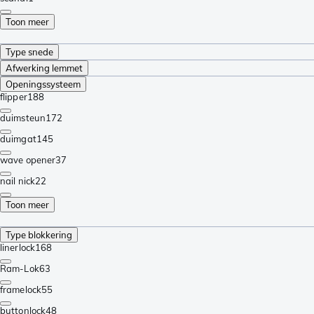
Toon meer
Type snede
Afwerking lemmet
Openingssysteem
flipper
188
duimsteun
172
duimgat
145
wave opener
37
nail nick
22
Toon meer
Type blokkering
linerlock
168
Ram-Lok
63
framelock
55
buttonlock
48