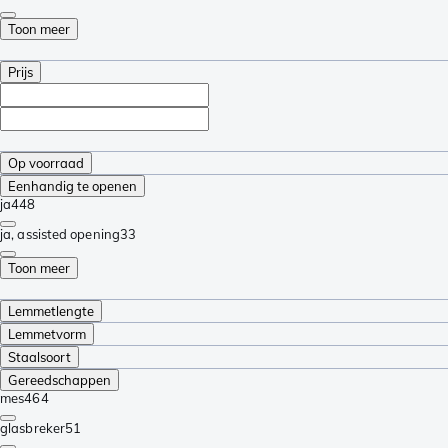
Toon meer
Prijs
Op voorraad
Eenhandig te openen
ja
448
ja, assisted opening
33
Toon meer
Lemmetlengte
Lemmetvorm
Staalsoort
Gereedschappen
mes
464
glasbreker
51