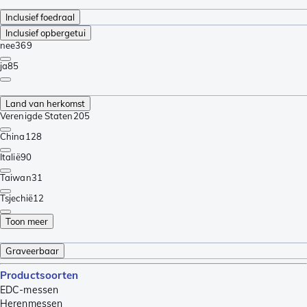
Inclusief foedraal
Inclusief opbergetui
nee
369
ja
85
Land van herkomst
Verenigde Staten
205
China
128
Italië
90
Taiwan
31
Tsjechië
12
Toon meer
Graveerbaar
Productsoorten
EDC-messen
Herenmessen