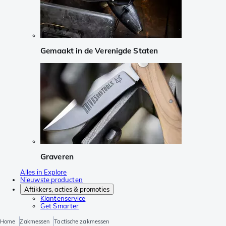
Gemaakt in de Verenigde Staten
Graveren
Alles in Explore
Nieuwste producten
Aftikkers, acties & promoties
Klantenservice
Get Smarter
Home
Zakmessen
Tactische zakmessen