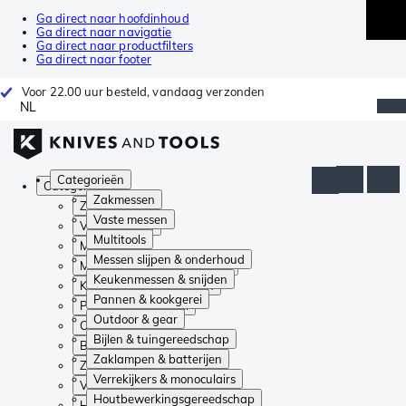
Ga direct naar hoofdinhoud
Ga direct naar navigatie
Ga direct naar productfilters
Ga direct naar footer
Voor 22.00 uur besteld, vandaag verzonden
NL
Categorieën
Categorieën
Zakmessen
Zakmessen
Vaste messen
Vaste messen
Multitools
Multitools
Messen slijpen & onderhoud
Messen slijpen & onderhoud
Keukenmessen & snijden
Keukenmessen & snijden
Pannen & kookgerei
Pannen & kookgerei
Outdoor & gear
Outdoor & gear
Bijlen & tuingereedschap
Bijlen & tuingereedschap
Zaklampen & batterijen
Zaklampen & batterijen
Verrekijkers & monoculairs
Verrekijkers & monoculairs
Houtbewerkingsgereedschap
Houtbewerkingsgereedschap