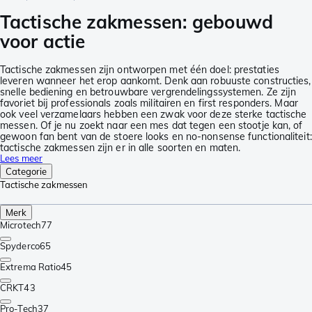
Tactische zakmessen: gebouwd
voor actie
Tactische zakmessen zijn ontworpen met één doel: prestaties
leveren wanneer het erop aankomt. Denk aan robuuste constructies,
snelle bediening en betrouwbare vergrendelingssystemen. Ze zijn
favoriet bij professionals zoals militairen en first responders. Maar
ook veel verzamelaars hebben een zwak voor deze sterke tactische
messen. Of je nu zoekt naar een mes dat tegen een stootje kan, of
gewoon fan bent van de stoere looks en no-nonsense functionaliteit:
tactische zakmessen zijn er in alle soorten en maten.
Lees meer
Categorie
Tactische zakmessen
Merk
Microtech
77
Spyderco
65
Extrema Ratio
45
CRKT
43
Pro-Tech
37