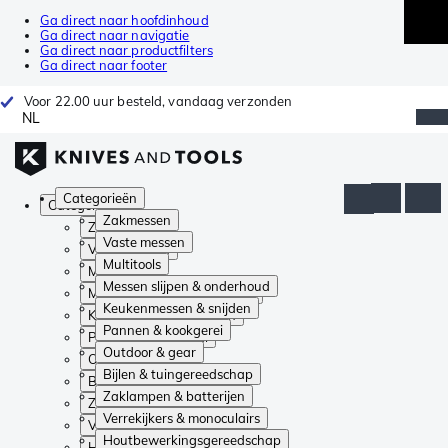
Ga direct naar hoofdinhoud
Ga direct naar navigatie
Ga direct naar productfilters
Ga direct naar footer
Voor 22.00 uur besteld, vandaag verzonden
NL
Categorieën
Categorieën
Zakmessen
Zakmessen
Vaste messen
Vaste messen
Multitools
Multitools
Messen slijpen & onderhoud
Messen slijpen & onderhoud
Keukenmessen & snijden
Keukenmessen & snijden
Pannen & kookgerei
Pannen & kookgerei
Outdoor & gear
Outdoor & gear
Bijlen & tuingereedschap
Bijlen & tuingereedschap
Zaklampen & batterijen
Zaklampen & batterijen
Verrekijkers & monoculairs
Verrekijkers & monoculairs
Houtbewerkingsgereedschap
Houtbewerkingsgereedschap