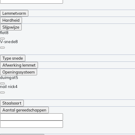
Lemmetvorm
Hardheid
Slijpwijze
flat
8
V-snede
8
Type snede
Afwerking lemmet
Openingssysteem
duimgat
5
nail nick
4
Staalsoort
Aantal gereedschappen