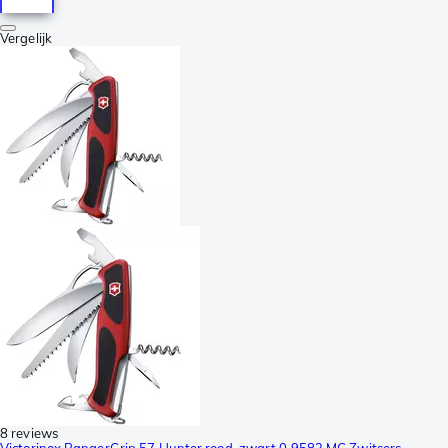
Vergelijk
8 reviews
Victorinox RangerGrip 57 Hunter rood-zwart 0.9583.MC Zwitsers