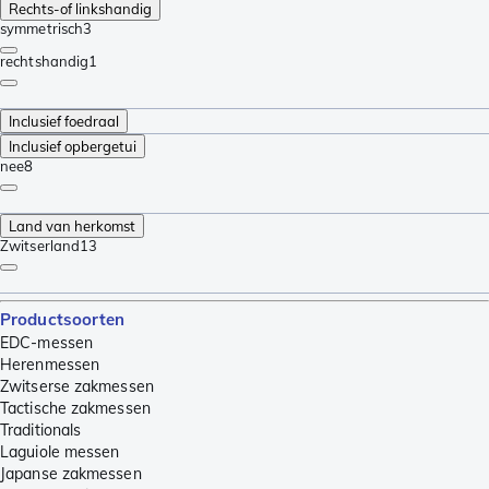
Rechts-of linkshandig
symmetrisch
3
rechtshandig
1
Inclusief foedraal
Inclusief opbergetui
nee
8
Land van herkomst
Zwitserland
13
Productsoorten
EDC-messen
Herenmessen
Zwitserse zakmessen
Tactische zakmessen
Traditionals
Laguiole messen
Japanse zakmessen