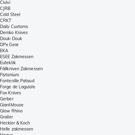
Civivi
CJRB
Cold Steel
CRKT
Daily Customs
Demko Knives
Douk-Douk
DPx Gear
EKA
ESEE Zakmessen
Eutektik
Fällkniven Zakmessen
Flytanium
Fontenille Pataud
Forge de Laguiole
Fox Knives
Gerber
GiantMouse
Glow Rhino
Grailer
Heckler & Koch
Helle zakmessen
Hogue