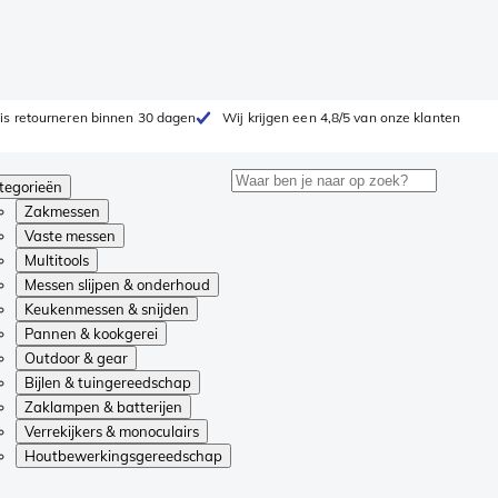
is retourneren binnen 30 dagen
Wij krijgen een 4,8/5 van onze klanten
tegorieën
Zakmessen
Vaste messen
Multitools
Messen slijpen & onderhoud
Keukenmessen & snijden
Pannen & kookgerei
Outdoor & gear
Bijlen & tuingereedschap
Zaklampen & batterijen
Verrekijkers & monoculairs
Houtbewerkingsgereedschap