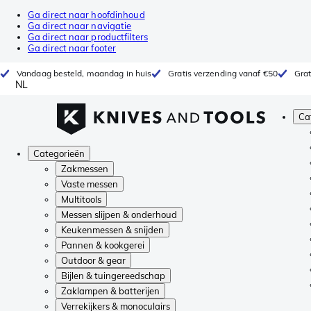
Ga direct naar hoofdinhoud
Ga direct naar navigatie
Ga direct naar productfilters
Ga direct naar footer
Vandaag besteld, maandag in huis
Gratis verzending vanaf €50
Grat
NL
Ca
Categorieën
Zakmessen
Vaste messen
Multitools
Messen slijpen & onderhoud
Keukenmessen & snijden
Pannen & kookgerei
Outdoor & gear
Bijlen & tuingereedschap
Zaklampen & batterijen
Verrekijkers & monoculairs