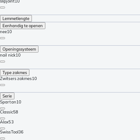
slipjoint
10
Lemmetlengte
Eenhandig te openen
nee
10
Openingssysteem
nail nick
10
Type zakmes
Zwitsers zakmes
10
Serie
Spartan
10
Classic
58
Alox
53
SwissTool
36