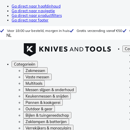
Ga direct naar hoofdinhoud
Ga direct naar navigatie
Ga direct naar productfilters
Ga direct naar footer
Voor 18:00 uur besteld, morgen in huis
Gratis verzending vanaf €50
NL
Ca
Categorieën
Zakmessen
Vaste messen
Multitools
Messen slijpen & onderhoud
Keukenmessen & snijden
Pannen & kookgerei
Outdoor & gear
Bijlen & tuingereedschap
Zaklampen & batterijen
Verrekijkers & monoculairs