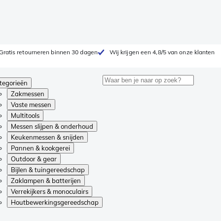
Gratis retourneren binnen 30 dagen
Wij krijgen een 4,8/5 van onze klanten
tegorieën
Zakmessen
Vaste messen
Multitools
Messen slijpen & onderhoud
Keukenmessen & snijden
Pannen & kookgerei
Outdoor & gear
Bijlen & tuingereedschap
Zaklampen & batterijen
Verrekijkers & monoculairs
Houtbewerkingsgereedschap