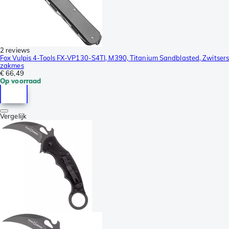
2 reviews
Fox Vulpis 4-Tools FX-VP130-S4TI, M390, Titanium Sandblasted, Zwitser
zakmes
€ 66,49
Op voorraad
Vergelijk