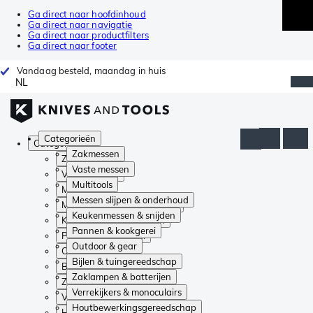
Ga direct naar hoofdinhoud
Ga direct naar navigatie
Ga direct naar productfilters
Ga direct naar footer
Vandaag besteld, maandag in huis
NL
Categorieën
Categorieën
Zakmessen
Zakmessen
Vaste messen
Vaste messen
Multitools
Multitools
Messen slijpen & onderhoud
Messen slijpen & onderhoud
Keukenmessen & snijden
Keukenmessen & snijden
Pannen & kookgerei
Pannen & kookgerei
Outdoor & gear
Outdoor & gear
Bijlen & tuingereedschap
Bijlen & tuingereedschap
Zaklampen & batterijen
Zaklampen & batterijen
Verrekijkers & monoculairs
Verrekijkers & monoculairs
Houtbewerkingsgereedschap
Houtbewerkingsgereedschap