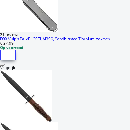
21 reviews
FOX Vulpis FX-VP130TI, M390, Sandblasted Titanium, zakmes
€ 37,99
Op voorraad
Vergelijk