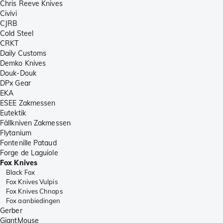
Chris Reeve Knives
Civivi
CJRB
Cold Steel
CRKT
Daily Customs
Demko Knives
Douk-Douk
DPx Gear
EKA
ESEE Zakmessen
Eutektik
Fällkniven Zakmessen
Flytanium
Fontenille Pataud
Forge de Laguiole
Fox Knives
Black Fox
Fox Knives Vulpis
Fox Knives Chnops
Fox aanbiedingen
Gerber
GiantMouse