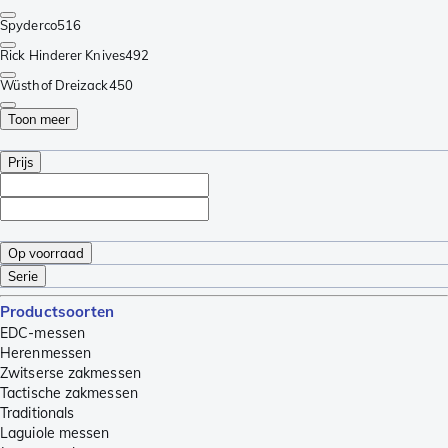
Spyderco
516
Rick Hinderer Knives
492
Wüsthof Dreizack
450
Toon meer
Prijs
Op voorraad
Serie
Productsoorten
EDC-messen
Herenmessen
Zwitserse zakmessen
Tactische zakmessen
Traditionals
Laguiole messen