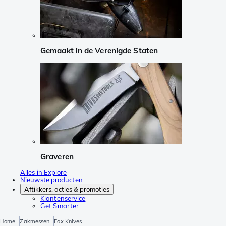
Gemaakt in de Verenigde Staten
Graveren
Alles in Explore
Nieuwste producten
Aftikkers, acties & promoties
Klantenservice
Get Smarter
Home
Zakmessen
Fox Knives