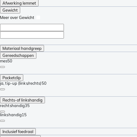
Afwerking lemmet
Gewicht
Meer over Gewicht
Materiaal handgreep
Gereedschappen
mes
50
Pocketclip
ja, tip-up (links/rechts)
50
Rechts-of linkshandig
rechtshandig
35
linkshandig
15
Inclusief foedraal