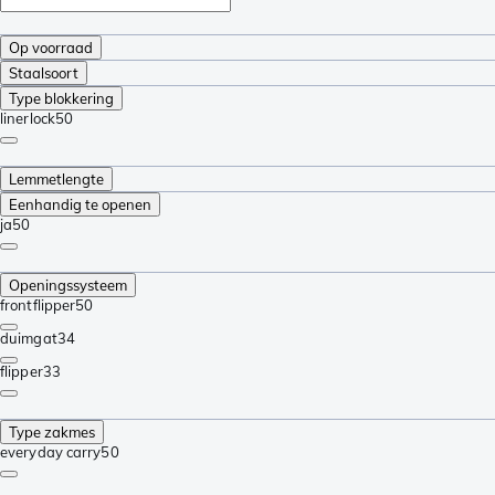
Op voorraad
Staalsoort
Type blokkering
linerlock
50
Lemmetlengte
Eenhandig te openen
ja
50
Openingssysteem
frontflipper
50
duimgat
34
flipper
33
Type zakmes
everyday carry
50