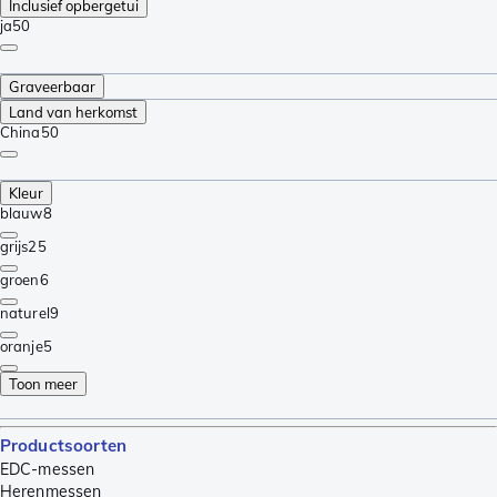
Inclusief opbergetui
ja
50
Graveerbaar
Land van herkomst
China
50
Kleur
blauw
8
grijs
25
groen
6
naturel
9
oranje
5
Toon meer
Productsoorten
EDC-messen
Herenmessen