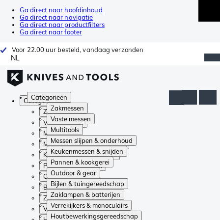
Ga direct naar hoofdinhoud
Ga direct naar navigatie
Ga direct naar productfilters
Ga direct naar footer
Voor 22.00 uur besteld, vandaag verzonden
NL
Categorieën
Categorieën
Zakmessen
Zakmessen
Vaste messen
Vaste messen
Multitools
Multitools
Messen slijpen & onderhoud
Messen slijpen & onderhoud
Keukenmessen & snijden
Keukenmessen & snijden
Pannen & kookgerei
Pannen & kookgerei
Outdoor & gear
Outdoor & gear
Bijlen & tuingereedschap
Bijlen & tuingereedschap
Zaklampen & batterijen
Zaklampen & batterijen
Verrekijkers & monoculairs
Verrekijkers & monoculairs
Houtbewerkingsgereedschap
Houtbewerkingsgereedschap