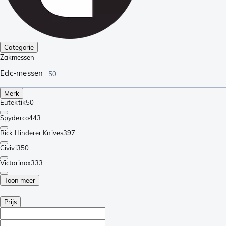
Categorie
Zakmessen
Edc-messen
50
Merk
Eutektik
50
Spyderco
443
Rick Hinderer Knives
397
Civivi
350
Victorinox
333
Toon meer
Prijs