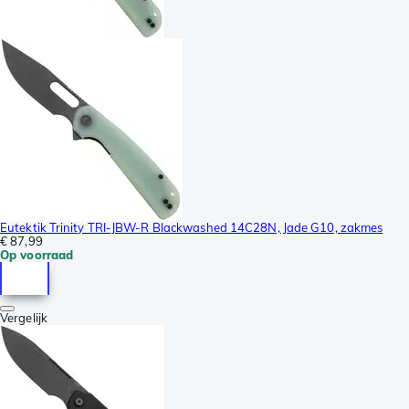
Eutektik Trinity TRI-JBW-R Blackwashed 14C28N, Jade G10, zakmes
€ 87,99
Op voorraad
Vergelijk