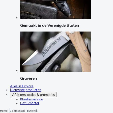
Gemaakt in de Verenigde Staten
Graveren
Alles in Explore
Nieuwste producten
Aftikkers, acties & promoties
Klantenservice
Get Smarter
Home
Zakmessen
Eutektik