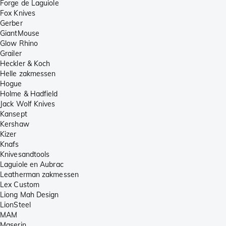
Forge de Laguiole
Fox Knives
Gerber
GiantMouse
Glow Rhino
Grailer
Heckler & Koch
Helle zakmessen
Hogue
Holme & Hadfield
Jack Wolf Knives
Kansept
Kershaw
Kizer
Knafs
Knivesandtools
Laguiole en Aubrac
Leatherman zakmessen
Lex Custom
Liong Mah Design
LionSteel
MAM
Maserin