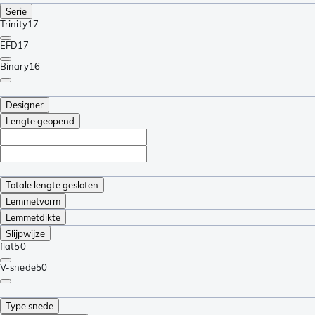
Serie
Trinity
17
EFD
17
Binary
16
Designer
Lengte geopend
Totale lengte gesloten
Lemmetvorm
Lemmetdikte
Slijpwijze
flat
50
V-snede
50
Type snede