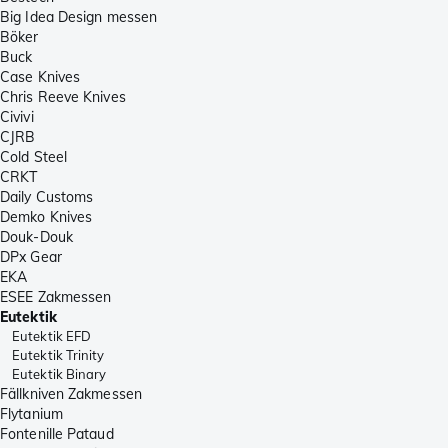
Big Idea Design messen
Böker
Buck
Case Knives
Chris Reeve Knives
Civivi
CJRB
Cold Steel
CRKT
Daily Customs
Demko Knives
Douk-Douk
DPx Gear
EKA
ESEE Zakmessen
Eutektik
Eutektik EFD
Eutektik Trinity
Eutektik Binary
Fällkniven Zakmessen
Flytanium
Fontenille Pataud