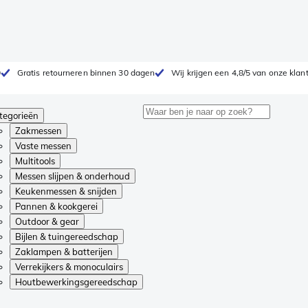
0
Gratis retourneren binnen 30 dagen
Wij krijgen een 4,8/5 van onze klan
tegorieën
Zakmessen
Vaste messen
Multitools
Messen slijpen & onderhoud
Keukenmessen & snijden
Pannen & kookgerei
Outdoor & gear
Bijlen & tuingereedschap
Zaklampen & batterijen
Verrekijkers & monoculairs
Houtbewerkingsgereedschap