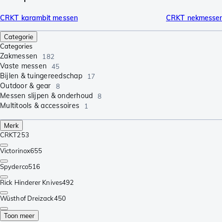
CRKT karambit messen
CRKT nekmesse
Categorie
Categories
Zakmessen
182
Vaste messen
45
Bijlen & tuingereedschap
17
Outdoor & gear
8
Messen slijpen & onderhoud
8
Multitools & accessoires
1
Merk
CRKT
253
Victorinox
655
Spyderco
516
Rick Hinderer Knives
492
Wüsthof Dreizack
450
Toon meer