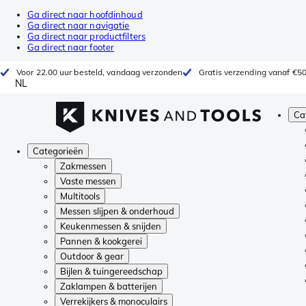
Ga direct naar hoofdinhoud
Ga direct naar navigatie
Ga direct naar productfilters
Ga direct naar footer
Voor 22.00 uur besteld, vandaag verzonden
Gratis verzending vanaf €5
NL
Ca
Categorieën
Zakmessen
Vaste messen
Multitools
Messen slijpen & onderhoud
Keukenmessen & snijden
Pannen & kookgerei
Outdoor & gear
Bijlen & tuingereedschap
Zaklampen & batterijen
Verrekijkers & monoculairs