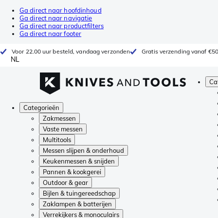
Ga direct naar hoofdinhoud
Ga direct naar navigatie
Ga direct naar productfilters
Ga direct naar footer
Voor 22.00 uur besteld, vandaag verzonden
Gratis verzending vanaf €5
NL
Ca
Categorieën
Zakmessen
Vaste messen
Multitools
Messen slijpen & onderhoud
Keukenmessen & snijden
Pannen & kookgerei
Outdoor & gear
Bijlen & tuingereedschap
Zaklampen & batterijen
Verrekijkers & monoculairs