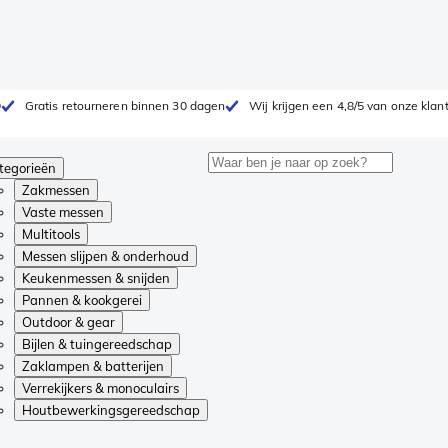
0
Gratis retourneren binnen 30 dagen
Wij krijgen een 4,8/5 van onze klan
tegorieën
Zakmessen
Vaste messen
Multitools
Messen slijpen & onderhoud
Keukenmessen & snijden
Pannen & kookgerei
Outdoor & gear
Bijlen & tuingereedschap
Zaklampen & batterijen
Verrekijkers & monoculairs
Houtbewerkingsgereedschap