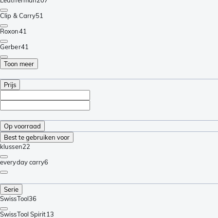
Clip & Carry
51
Roxon
41
Gerber
41
Toon meer
Prijs
Op voorraad
Best te gebruiken voor
klussen
22
everyday carry
6
Serie
SwissTool
36
SwissTool Spirit
13