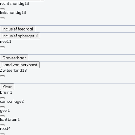
rechtshandig
13
linkshandig
13
Inclusief foedraal
Inclusief opbergetui
nee
11
Graveerbaar
Land van herkomst
Zwitserland
13
Kleur
bruin
1
camouflage
2
geel
1
lichtbruin
1
rood
4