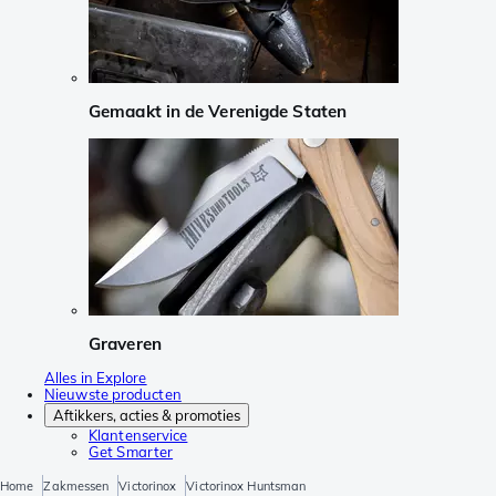
Gemaakt in de Verenigde Staten
Graveren
Alles in Explore
Nieuwste producten
Aftikkers, acties & promoties
Klantenservice
Get Smarter
Home
Zakmessen
Victorinox
Victorinox Huntsman