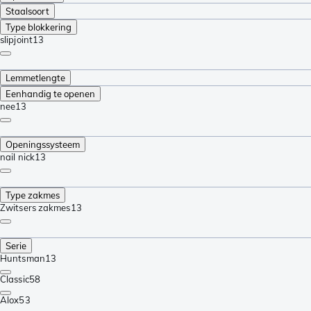
Staalsoort
Type blokkering
slipjoint
13
Lemmetlengte
Eenhandig te openen
nee
13
Openingssysteem
nail nick
13
Type zakmes
Zwitsers zakmes
13
Serie
Huntsman
13
Classic
58
Alox
53