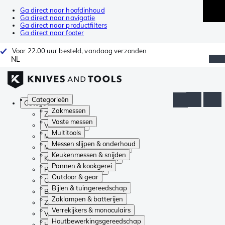
Ga direct naar hoofdinhoud
Ga direct naar navigatie
Ga direct naar productfilters
Ga direct naar footer
Voor 22.00 uur besteld, vandaag verzonden
NL
Categorieën
Categorieën
Zakmessen
Zakmessen
Vaste messen
Vaste messen
Multitools
Multitools
Messen slijpen & onderhoud
Messen slijpen & onderhoud
Keukenmessen & snijden
Keukenmessen & snijden
Pannen & kookgerei
Pannen & kookgerei
Outdoor & gear
Outdoor & gear
Bijlen & tuingereedschap
Bijlen & tuingereedschap
Zaklampen & batterijen
Zaklampen & batterijen
Verrekijkers & monoculairs
Verrekijkers & monoculairs
Houtbewerkingsgereedschap
Houtbewerkingsgereedschap