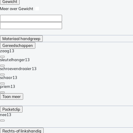
Gewicht
Meer over Gewicht
Materiaal handgreep
Gereedschappen
zaag
13
sleutelhanger
13
schroevendraaier
13
schaar
13
priem
13
Toon meer
Pocketclip
nee
13
Rechts-of linkshandig