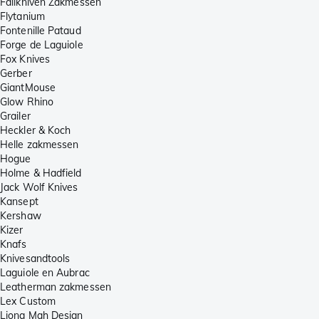
Fällkniven Zakmessen
Flytanium
Fontenille Pataud
Forge de Laguiole
Fox Knives
Gerber
GiantMouse
Glow Rhino
Grailer
Heckler & Koch
Helle zakmessen
Hogue
Holme & Hadfield
Jack Wolf Knives
Kansept
Kershaw
Kizer
Knafs
Knivesandtools
Laguiole en Aubrac
Leatherman zakmessen
Lex Custom
Liong Mah Design