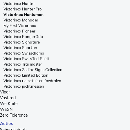
Victorinox Hunter
Victorinox Hunter Pro
Victorinox Huntsman
Victorinox Manager
My First Victorinox
Victorinox Pioneer
Victorinox RangerGrip
Victorinox Signature
Victorinox Spartan
Victorinox Swisschamp
Victorinox SwissTool Spirit
Victorinox Trailmaster
Victorinox Zodiac Signs Collection
Victorinox Limited Edition
Victorinox riemetuis en foedralen
Victorinox jachtmessen
Viper
Vosteed
We Knife
WESN
Zero Tolerance
Acties
Scherpe deals