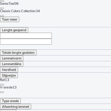
SwissTool
36
Classic Colors Collection
34
Toon meer
Lengte geopend
Totale lengte gesloten
Lemmetvorm
Lemmetdikte
Hardheid
Slijpwijze
flat
13
V-snede
13
Type snede
Afwerking lemmet