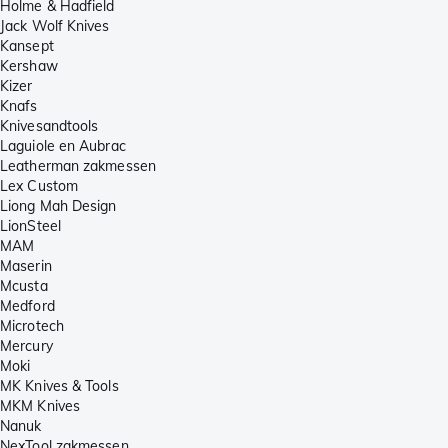
Holme & Hadfield
Jack Wolf Knives
Kansept
Kershaw
Kizer
Knafs
Knivesandtools
Laguiole en Aubrac
Leatherman zakmessen
Lex Custom
Liong Mah Design
LionSteel
MAM
Maserin
Mcusta
Medford
Microtech
Mercury
Moki
MK Knives & Tools
MKM Knives
Nanuk
NexTool zakmessen