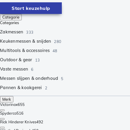
Start keuzehulp
Categorie
Categories
Zakmessen
333
Keukenmessen & snijden
280
Multitools & accessoires
48
Outdoor & gear
13
Vaste messen
6
Messen slijpen & onderhoud
5
Pannen & kookgerei
2
Merk
Victorinox
655
Spyderco
516
Rick Hinderer Knives
492