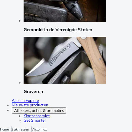
Gemaakt in de Verenigde Staten
Graveren
Alles in Explore
Nieuwste producten
Aftikkers, acties & promoties
Klantenservice
Get Smarter
Home
Zakmessen
Victorinox