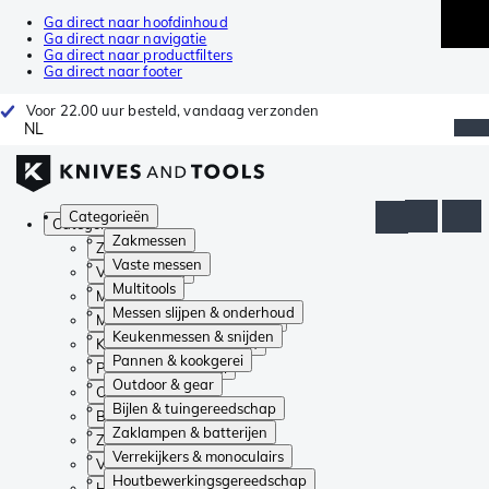
Ga direct naar hoofdinhoud
Ga direct naar navigatie
Ga direct naar productfilters
Ga direct naar footer
Voor 22.00 uur besteld, vandaag verzonden
NL
Categorieën
Categorieën
Zakmessen
Zakmessen
Vaste messen
Vaste messen
Multitools
Multitools
Messen slijpen & onderhoud
Messen slijpen & onderhoud
Keukenmessen & snijden
Keukenmessen & snijden
Pannen & kookgerei
Pannen & kookgerei
Outdoor & gear
Outdoor & gear
Bijlen & tuingereedschap
Bijlen & tuingereedschap
Zaklampen & batterijen
Zaklampen & batterijen
Verrekijkers & monoculairs
Verrekijkers & monoculairs
Houtbewerkingsgereedschap
Houtbewerkingsgereedschap