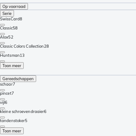
Op voorraad
Serie
SwissCard
8
Classic
58
Alox
52
Classic Colors Collection
28
Huntsman
13
Toon meer
Gereedschappen
schaar
7
pincet
7
vijl
6
kleine schroevendraaier
6
tandenstoker
5
Toon meer