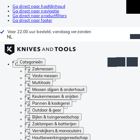
Ga direct naar hoofdinhoud
Ga direct naar navigatie
Ga direct naar productfilters
Ga direct naar footer
Voor 22.00 uur besteld, vandaag verzonden
NL
Categorieën
Categorieën
Zakmessen
Zakmessen
Vaste messen
Vaste messen
Multitools
Multitools
Messen slijpen & onderhoud
Messen slijpen & onderhoud
Keukenmessen & snijden
Keukenmessen & snijden
Pannen & kookgerei
Pannen & kookgerei
Outdoor & gear
Outdoor & gear
Bijlen & tuingereedschap
Bijlen & tuingereedschap
Zaklampen & batterijen
Zaklampen & batterijen
Verrekijkers & monoculairs
Verrekijkers & monoculairs
Houtbewerkingsgereedschap
Houtbewerkingsgereedschap