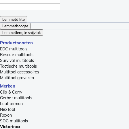
Lemmetdikte
Lemmethoogte
Lemmetlengte snijvlak
Productsoorten
EDC multitools
Rescue multitools
Survival multitools
Tactische multitools
Multitool accessoires
Multitool graveren
Merken
Clip & Carry
Gerber multitools
Leatherman
NexTool
Roxon
SOG multitools
Victorinox