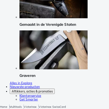
Gemaakt in de Verenigde Staten
Graveren
Alles in Explore
Nieuwste producten
Aftikkers, acties & promoties
Klantenservice
Get Smarter
Home
Multitools
Victorinox
Victorinox SwissCard