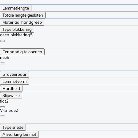
Lemmetlengte
Totale lengte gesloten
Materiaal handgreep
Type blokkering
geen blokkering
5
Eenhandig te openen
nee
5
Graveerbaar
Lemmetvorm
Hardheid
Slijpwijze
flat
2
V-snede
2
Type snede
Afwerking lemmet