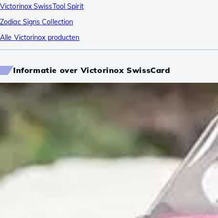
Victorinox SwissTool Spirit
Zodiac Signs Collection
Alle Victorinox producten
Informatie over Victorinox SwissCard