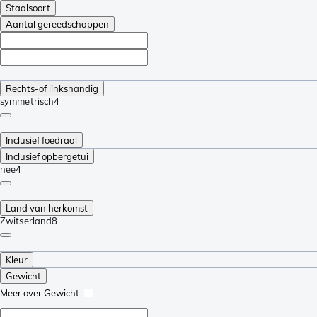
Staalsoort
Aantal gereedschappen
Rechts-of linkshandig
symmetrisch
4
Inclusief foedraal
Inclusief opbergetui
nee
4
Land van herkomst
Zwitserland
8
Kleur
Gewicht
Meer over Gewicht