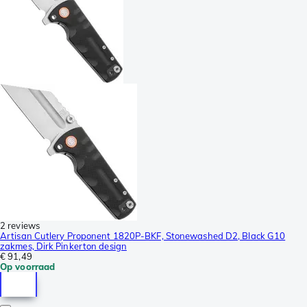
2 reviews
Artisan Cutlery Proponent 1820P-BKF, Stonewashed D2, Black G10
zakmes, Dirk Pinkerton design
€ 91,49
Op voorraad