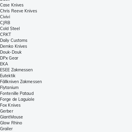
Case Knives
Chris Reeve Knives
Civivi
CJRB
Cold Steel
CRKT
Daily Customs
Demko Knives
Douk-Douk
DPx Gear
EKA
ESEE Zakmessen
Eutektik
Fällkniven Zakmessen
Flytanium
Fontenille Pataud
Forge de Laguiole
Fox Knives
Gerber
GiantMouse
Glow Rhino
Grailer