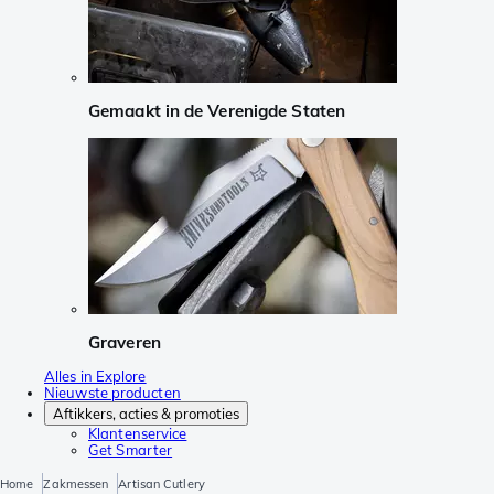
Gemaakt in de Verenigde Staten
Graveren
Alles in Explore
Nieuwste producten
Aftikkers, acties & promoties
Klantenservice
Get Smarter
Home
Zakmessen
Artisan Cutlery