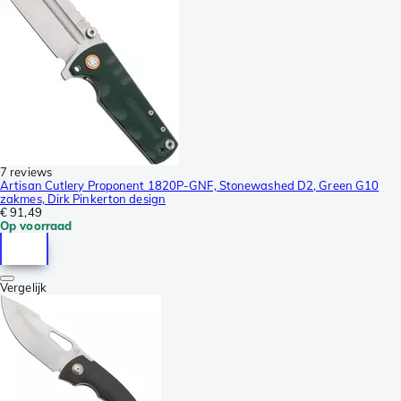
7 reviews
Artisan Cutlery Proponent 1820P-GNF, Stonewashed D2, Green G10
zakmes, Dirk Pinkerton design
€ 91,49
Op voorraad
Vergelijk