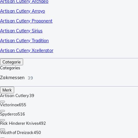
Artisan Cutlery Archaeo
Artisan Cutlery Arroyo
Artisan Cutlery Proponent
Artisan Cutlery Sirius
Artisan Cutlery Tradition
Artisan Cutlery Xcellerator
Categorie
Categories
Zakmessen
39
Merk
Artisan Cutlery
39
Victorinox
655
Spyderco
516
Rick Hinderer Knives
492
Wüsthof Dreizack
450