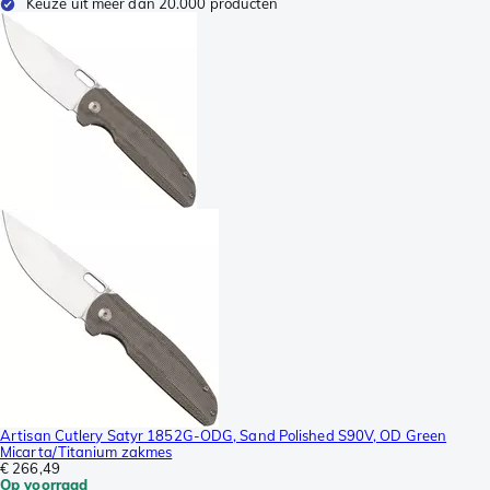
Keuze uit meer dan 20.000 producten
Artisan Cutlery Satyr 1852G-ODG, Sand Polished S90V, OD Green
Micarta/Titanium zakmes
€ 266,49
Op voorraad