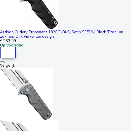
Artisan Cutlery Proponent 1820G-BKS, Satin S35VN, Black Titanium
zakmes, Dirk Pinkerton design
€ 283,99
Op voorraad
Vergelijk