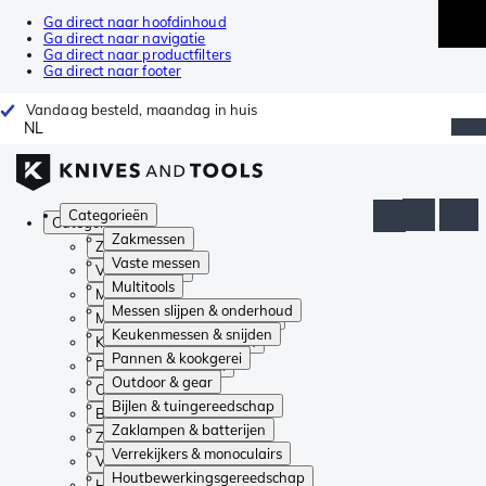
Ga direct naar hoofdinhoud
Ga direct naar navigatie
Ga direct naar productfilters
Ga direct naar footer
Vandaag besteld, maandag in huis
NL
Categorieën
Categorieën
Zakmessen
Zakmessen
Vaste messen
Vaste messen
Multitools
Multitools
Messen slijpen & onderhoud
Messen slijpen & onderhoud
Keukenmessen & snijden
Keukenmessen & snijden
Pannen & kookgerei
Pannen & kookgerei
Outdoor & gear
Outdoor & gear
Bijlen & tuingereedschap
Bijlen & tuingereedschap
Zaklampen & batterijen
Zaklampen & batterijen
Verrekijkers & monoculairs
Verrekijkers & monoculairs
Houtbewerkingsgereedschap
Houtbewerkingsgereedschap