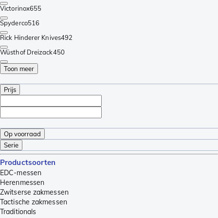
Victorinox
655
Spyderco
516
Rick Hinderer Knives
492
Wüsthof Dreizack
450
Toon meer
Prijs
Op voorraad
Serie
Productsoorten
EDC-messen
Herenmessen
Zwitserse zakmessen
Tactische zakmessen
Traditionals