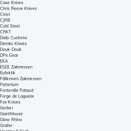
Case Knives
Chris Reeve Knives
Civivi
CJRB
Cold Steel
CRKT
Daily Customs
Demko Knives
Douk-Douk
DPx Gear
EKA
ESEE Zakmessen
Eutektik
Fällkniven Zakmessen
Flytanium
Fontenille Pataud
Forge de Laguiole
Fox Knives
Gerber
GiantMouse
Glow Rhino
Grailer