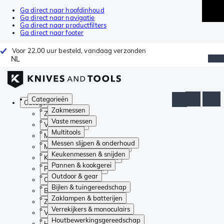
Ga direct naar hoofdinhoud
Ga direct naar navigatie
Ga direct naar productfilters
Ga direct naar footer
Voor 22.00 uur besteld, vandaag verzonden
NL
Categorieën
Categorieën
Zakmessen
Zakmessen
Vaste messen
Vaste messen
Multitools
Multitools
Messen slijpen & onderhoud
Messen slijpen & onderhoud
Keukenmessen & snijden
Keukenmessen & snijden
Pannen & kookgerei
Pannen & kookgerei
Outdoor & gear
Outdoor & gear
Bijlen & tuingereedschap
Bijlen & tuingereedschap
Zaklampen & batterijen
Zaklampen & batterijen
Verrekijkers & monoculairs
Verrekijkers & monoculairs
Houtbewerkingsgereedschap
Houtbewerkingsgereedschap