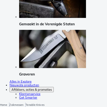
Gemaakt in de Verenigde Staten
Graveren
Alles in Explore
Nieuwste producten
Aftikkers, acties & promoties
Klantenservice
Get Smarter
Home
Zakmessen
Tenable Knives