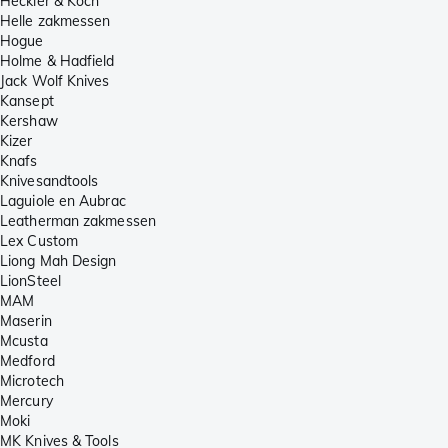
Heckler & Koch
Helle zakmessen
Hogue
Holme & Hadfield
Jack Wolf Knives
Kansept
Kershaw
Kizer
Knafs
Knivesandtools
Laguiole en Aubrac
Leatherman zakmessen
Lex Custom
Liong Mah Design
LionSteel
MAM
Maserin
Mcusta
Medford
Microtech
Mercury
Moki
MK Knives & Tools