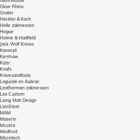
GiantMouse
Glow Rhino
Grailer
Heckler & Koch
Helle zakmessen
Hogue
Holme & Hadfield
Jack Wolf Knives
Kansept
Kershaw
Kizer
Knafs
Knivesandtools
Laguiole en Aubrac
Leatherman zakmessen
Lex Custom
Liong Mah Design
LionSteel
MAM
Maserin
Mcusta
Medford
Microtech