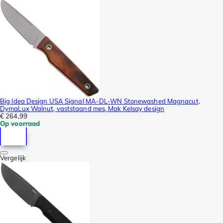
Big Idea Design USA Signal MA-DL-WN Stonewashed Magnacut,
DymaLux Walnut, vaststaand mes, Mak Kelsay design
€ 264,99
Op voorraad
Vergelijk