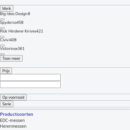
Merk
Big Idea Design
8
Spyderco
458
Rick Hinderer Knives
421
Civivi
408
Victorinox
361
Toon meer
Prijs
Op voorraad
Serie
Productsoorten
EDC-messen
Herenmessen