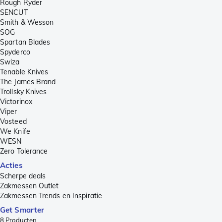
Rough Ryder
SENCUT
Smith & Wesson
SOG
Spartan Blades
Spyderco
Swiza
Tenable Knives
The James Brand
Trollsky Knives
Victorinox
Viper
Vosteed
We Knife
WESN
Zero Tolerance
Acties
Scherpe deals
Zakmessen Outlet
Zakmessen Trends en Inspiratie
Get Smarter
8
Producten