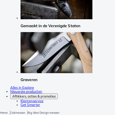
Gemaakt in de Verenigde Staten
Graveren
Alles in Explore
Nieuwste producten
Aftikkers, acties & promoties
Klantenservice
Get Smarter
Home
Zakmessen
Big Idea Design messen