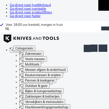
Ga direct naar hoofdinhoud
Ga direct naar navigatie
Ga direct naar productfilters
Ga direct naar footer
Voor 18:00 uur besteld, morgen in huis
NL
Categorieën
Categorieën
Zakmessen
Zakmessen
Vaste messen
Vaste messen
Multitools
Multitools
Messen slijpen & onderhoud
Messen slijpen & onderhoud
Keukenmessen & snijden
Keukenmessen & snijden
Pannen & kookgerei
Pannen & kookgerei
Outdoor & gear
Outdoor & gear
Bijlen & tuingereedschap
Bijlen & tuingereedschap
Zaklampen & batterijen
Zaklampen & batterijen
Verrekijkers & monoculairs
Verrekijkers & monoculairs
Houtbewerkingsgereedschap
Houtbewerkingsgereedschap