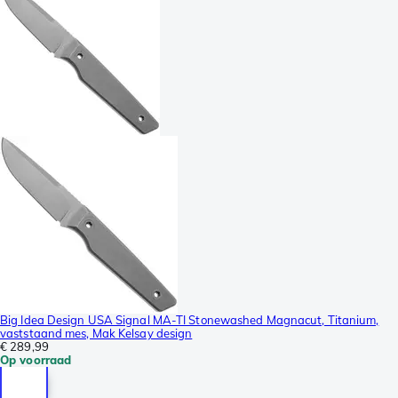
Big Idea Design USA Signal MA-TI Stonewashed Magnacut, Titanium,
vaststaand mes, Mak Kelsay design
€ 289,99
Op voorraad