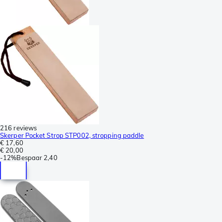
216 reviews
Skerper Pocket Strop STP002, stropping paddle
€ 17,60
€ 20,00
-
12%
Bespaar
2,40