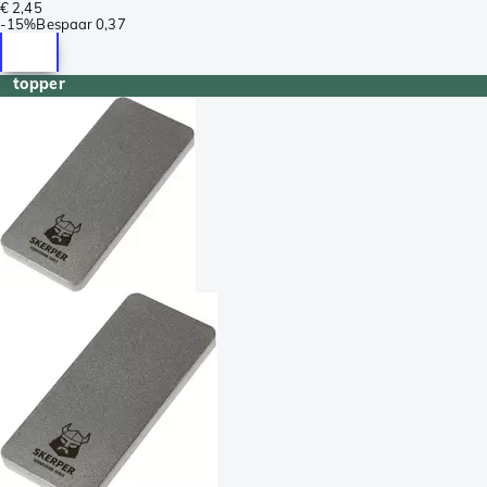
€ 2,45
-
15%
Bespaar
0,37
topper