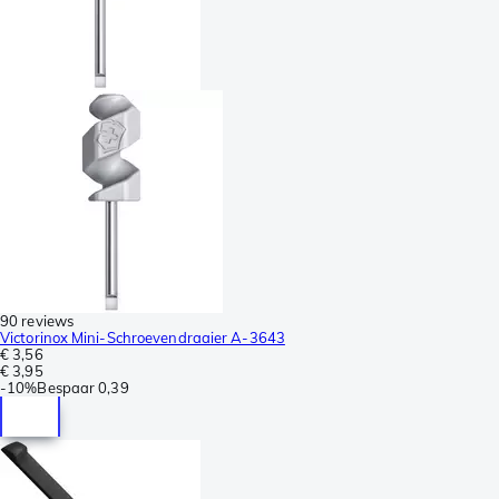
90 reviews
Victorinox Mini-Schroevendraaier A-3643
€ 3,56
€ 3,95
-
10%
Bespaar
0,39