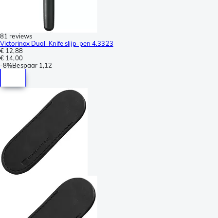
81 reviews
Victorinox Dual-Knife slijp-pen 4.3323
€ 12,88
€ 14,00
-
8%
Bespaar
1,12