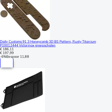
Daily Customs 91.3 Honeycomb 3D BS Pattern, Rusty Titanium
P10012444 Victorinox greepschalen
€ 186,11
€ 197,99
-
6%
Bespaar
11,88