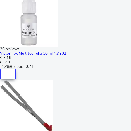
26 reviews
Victorinox Multitool-olie 10 ml 4.3302
€ 5,19
€ 5,90
-
12%
Bespaar
0,71