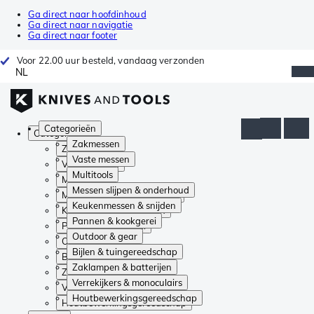
Ga direct naar hoofdinhoud
Ga direct naar navigatie
Ga direct naar footer
Voor 22.00 uur besteld, vandaag verzonden
NL
Categorieën
Categorieën
Zakmessen
Zakmessen
Vaste messen
Vaste messen
Multitools
Multitools
Messen slijpen & onderhoud
Messen slijpen & onderhoud
Keukenmessen & snijden
Keukenmessen & snijden
Pannen & kookgerei
Pannen & kookgerei
Outdoor & gear
Outdoor & gear
Bijlen & tuingereedschap
Bijlen & tuingereedschap
Zaklampen & batterijen
Zaklampen & batterijen
Verrekijkers & monoculairs
Verrekijkers & monoculairs
Houtbewerkingsgereedschap
Houtbewerkingsgereedschap