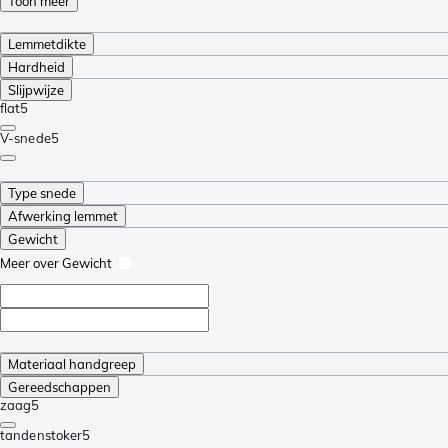
Toon meer
Lemmetdikte
Hardheid
Slijpwijze
flat
5
V-snede
5
Type snede
Afwerking lemmet
Gewicht
Meer over Gewicht
Materiaal handgreep
Gereedschappen
zaag
5
tandenstoker
5