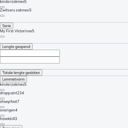
kinderzakmes
5
Zwitsers zakmes
5
Serie
My First Victorinox
5
Lengte geopend
Totale lengte gesloten
Lemmetvorm
kinderzakmes
5
droppoint
234
sheepfoot
7
overigen
4
hawkbill
3