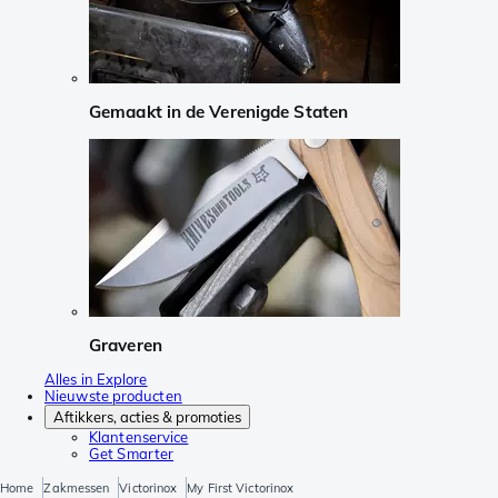
Gemaakt in de Verenigde Staten
Graveren
Alles in Explore
Nieuwste producten
Aftikkers, acties & promoties
Klantenservice
Get Smarter
Home
Zakmessen
Victorinox
My First Victorinox