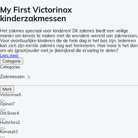
My First Victorinox
kinderzakmessen
Het zakmes speciaal voor kinderen! Dit zakmes biedt een veilige
manier om kennis te maken met de wondere wereld van zakmessen.
Voor avontuurlijke kinderen die de hele dag in het bos zijn. Iedereen
kan zich zijn eerste zakmes nog wel herinneren. Hoe mooi is het dan
om als (groot)ouder met je (klein)kind die ervaring te delen?
Lees meer
Categorie
Categories
Zakmessen
5
Merk
Victorinox
5
Opinel
7
Old Bear
4
Hultafors
2
Kansept
1