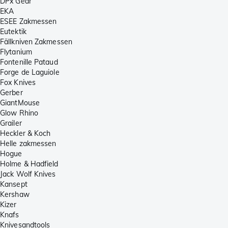
DPx Gear
EKA
ESEE Zakmessen
Eutektik
Fällkniven Zakmessen
Flytanium
Fontenille Pataud
Forge de Laguiole
Fox Knives
Gerber
GiantMouse
Glow Rhino
Grailer
Heckler & Koch
Helle zakmessen
Hogue
Holme & Hadfield
Jack Wolf Knives
Kansept
Kershaw
Kizer
Knafs
Knivesandtools