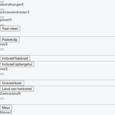
sleutelhanger
5
schroevendraaier
5
pincet
5
Toon meer
Pocketclip
nee
5
Inclusief foedraal
Inclusief opbergetui
nee
5
Graveerbaar
Land van herkomst
Zwitserland
5
Kleur
blauw
2