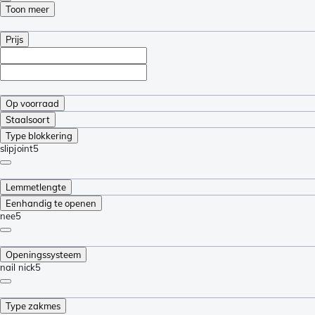
Toon meer
Prijs
Op voorraad
Staalsoort
Type blokkering
slipjoint
5
Lemmetlengte
Eenhandig te openen
nee
5
Openingssysteem
nail nick
5
Type zakmes