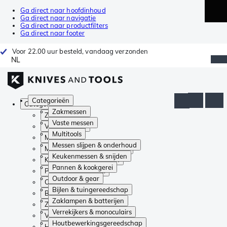
Ga direct naar hoofdinhoud
Ga direct naar navigatie
Ga direct naar productfilters
Ga direct naar footer
Voor 22.00 uur besteld, vandaag verzonden
NL
Categorieën
Categorieën
Zakmessen
Zakmessen
Vaste messen
Vaste messen
Multitools
Multitools
Messen slijpen & onderhoud
Messen slijpen & onderhoud
Keukenmessen & snijden
Keukenmessen & snijden
Pannen & kookgerei
Pannen & kookgerei
Outdoor & gear
Outdoor & gear
Bijlen & tuingereedschap
Bijlen & tuingereedschap
Zaklampen & batterijen
Zaklampen & batterijen
Verrekijkers & monoculairs
Verrekijkers & monoculairs
Houtbewerkingsgereedschap
Houtbewerkingsgereedschap