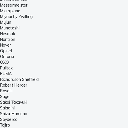
Messermeister
Microplane
Miyabi by Zwilling
Mujun
Munetoshi
Nesmuk
Nontron
Noyer
Opinel
Ontario
OXO
Pulltex
PUMA
Richardson Sheffield
Robert Herder
Roselli
Sage
Sakai Takayuki
Saladini
Shizu Hamono
Spyderco
Tojiro