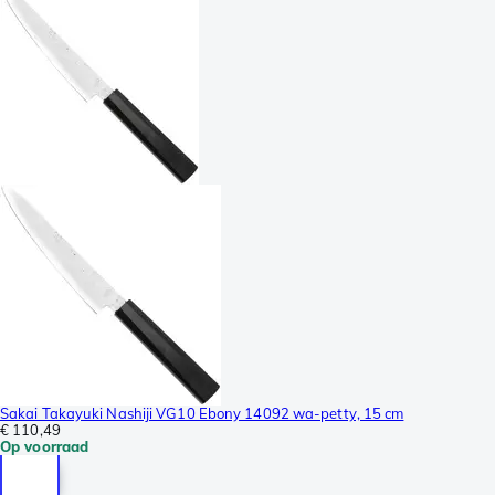
Sakai Takayuki Nashiji VG10 Ebony 14092 wa-petty, 15 cm
€ 110,49
Op voorraad