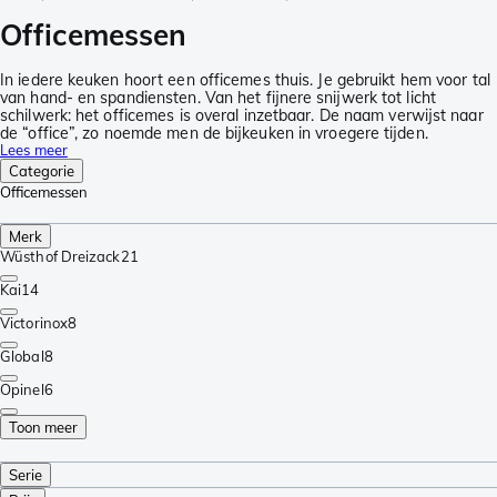
Officemessen
In iedere keuken hoort een officemes thuis. Je gebruikt hem voor tal
van hand- en spandiensten. Van het fijnere snijwerk tot licht
schilwerk: het officemes is overal inzetbaar. De naam verwijst naar
de “office”, zo noemde men de bijkeuken in vroegere tijden.
Lees meer
Categorie
Officemessen
Merk
Wüsthof Dreizack
21
Kai
14
Victorinox
8
Global
8
Opinel
6
Toon meer
Serie