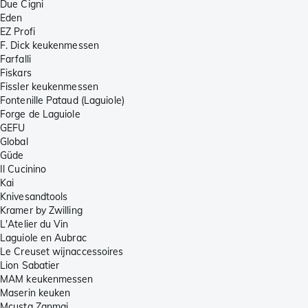
Due Cigni
Eden
EZ Profi
F. Dick keukenmessen
Farfalli
Fiskars
Fissler keukenmessen
Fontenille Pataud (Laguiole)
Forge de Laguiole
GEFU
Global
Güde
Il Cucinino
Kai
Knivesandtools
Kramer by Zwilling
L'Atelier du Vin
Laguiole en Aubrac
Le Creuset wijnaccessoires
Lion Sabatier
MAM keukenmessen
Maserin keuken
Mcusta Zanmai