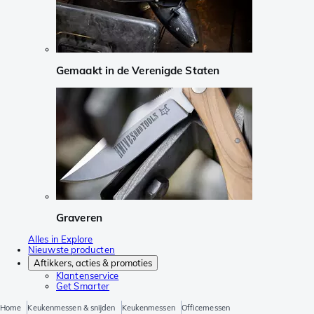
Gemaakt in de Verenigde Staten
Graveren
Alles in Explore
Nieuwste producten
Aftikkers, acties & promoties
Klantenservice
Get Smarter
Home
Keukenmessen & snijden
Keukenmessen
Officemessen