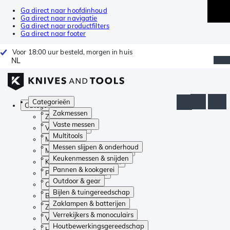
Ga direct naar hoofdinhoud
Ga direct naar navigatie
Ga direct naar productfilters
Ga direct naar footer
Voor 18:00 uur besteld, morgen in huis
NL
Categorieën
Categorieën
Zakmessen
Zakmessen
Vaste messen
Vaste messen
Multitools
Multitools
Messen slijpen & onderhoud
Messen slijpen & onderhoud
Keukenmessen & snijden
Keukenmessen & snijden
Pannen & kookgerei
Pannen & kookgerei
Outdoor & gear
Outdoor & gear
Bijlen & tuingereedschap
Bijlen & tuingereedschap
Zaklampen & batterijen
Zaklampen & batterijen
Verrekijkers & monoculairs
Verrekijkers & monoculairs
Houtbewerkingsgereedschap
Houtbewerkingsgereedschap