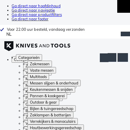
Ga direct naar hoofdinhoud
Ga direct naar navigatie
Ga direct naar productfilters
Ga direct naar footer
Voor 22.00 uur besteld, vandaag verzonden
NL
Categorieën
Categorieën
Zakmessen
Zakmessen
Vaste messen
Vaste messen
Multitools
Multitools
Messen slijpen & onderhoud
Messen slijpen & onderhoud
Keukenmessen & snijden
Keukenmessen & snijden
Pannen & kookgerei
Pannen & kookgerei
Outdoor & gear
Outdoor & gear
Bijlen & tuingereedschap
Bijlen & tuingereedschap
Zaklampen & batterijen
Zaklampen & batterijen
Verrekijkers & monoculairs
Verrekijkers & monoculairs
Houtbewerkingsgereedschap
Houtbewerkingsgereedschap