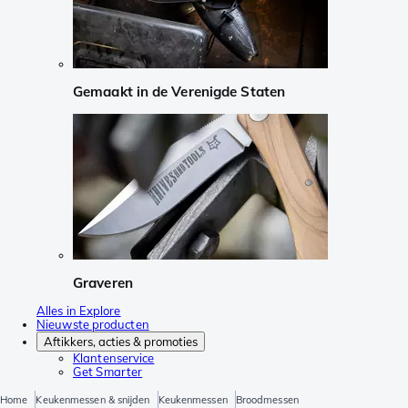
Gemaakt in de Verenigde Staten
Graveren
Alles in Explore
Nieuwste producten
Aftikkers, acties & promoties
Klantenservice
Get Smarter
Home
Keukenmessen & snijden
Keukenmessen
Broodmessen