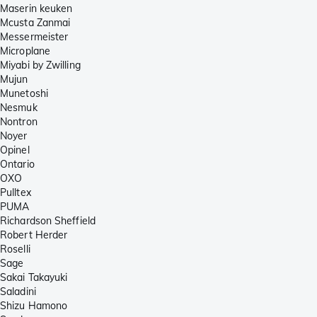
Maserin keuken
Mcusta Zanmai
Messermeister
Microplane
Miyabi by Zwilling
Mujun
Munetoshi
Nesmuk
Nontron
Noyer
Opinel
Ontario
OXO
Pulltex
PUMA
Richardson Sheffield
Robert Herder
Roselli
Sage
Sakai Takayuki
Saladini
Shizu Hamono