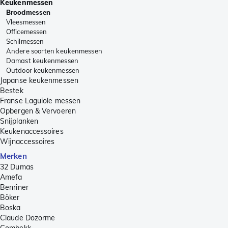
Keukenmessen
Broodmessen
Vleesmessen
Officemessen
Schilmessen
Andere soorten keukenmessen
Damast keukenmessen
Outdoor keukenmessen
Japanse keukenmessen
Bestek
Franse Laguiole messen
Opbergen & Vervoeren
Snijplanken
Keukenaccessoires
Wijnaccessoires
Merken
32 Dumas
Amefa
Benriner
Böker
Boska
Claude Dozorme
Combekk