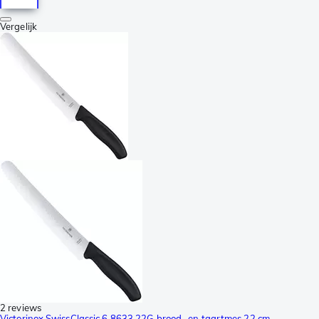
Vergelijk
2 reviews
Victorinox SwissClassic 6.8633.22G brood- en taartmes 22 cm