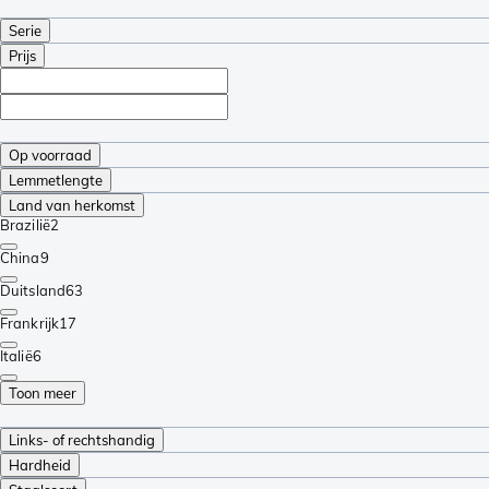
Serie
Prijs
Op voorraad
Lemmetlengte
Land van herkomst
Brazilië
2
China
9
Duitsland
63
Frankrijk
17
Italië
6
Toon meer
Links- of rechtshandig
Hardheid