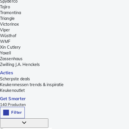
Spyderco
Tojiro
Tramontina
Triangle
Victorinox
Viper
Wüsthof
WMF
Xin Cutlery
Yaxell
Zassenhaus
Zwilling J.A. Henckels
Acties
Scherpste deals
Keukenmessen trends & inspiratie
Keukenoutlet
Get Smarter
140
Producten
Filter