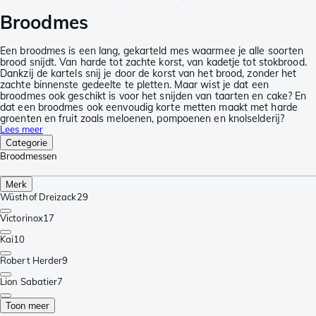
Broodmes
Een broodmes is een lang, gekarteld mes waarmee je alle soorten
brood snijdt. Van harde tot zachte korst, van kadetje tot stokbrood.
Dankzij de kartels snij je door de korst van het brood, zonder het
zachte binnenste gedeelte te pletten. Maar wist je dat een
broodmes ook geschikt is voor het snijden van taarten en cake? En
dat een broodmes ook eenvoudig korte metten maakt met harde
groenten en fruit zoals meloenen, pompoenen en knolselderij?
Lees meer
Categorie
Broodmessen
Merk
Wüsthof Dreizack
29
Victorinox
17
Kai
10
Robert Herder
9
Lion Sabatier
7
Toon meer