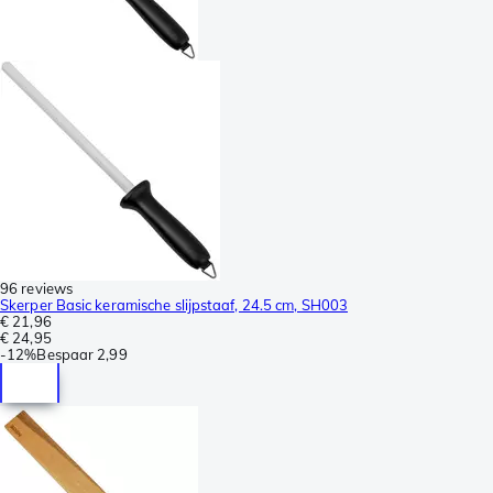
96 reviews
Skerper Basic keramische slijpstaaf, 24.5 cm, SH003
€ 21,96
€ 24,95
-
12%
Bespaar
2,99