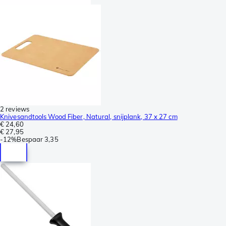
2 reviews
Knivesandtools Wood Fiber, Natural, snijplank, 37 x 27 cm
€ 24,60
€ 27,95
-
12%
Bespaar
3,35