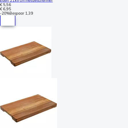
Eden 21x5 cm mesbeschermer
€ 5,56
€ 6,95
-
20%
Bespaar
1,39