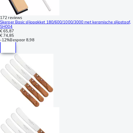
172 reviews
Skerper Basic slijppakket 180/600/1000/3000 met keramische slijpstaaf,
SH004
€ 65,87
€ 74,85
-
12%
Bespaar
8,98