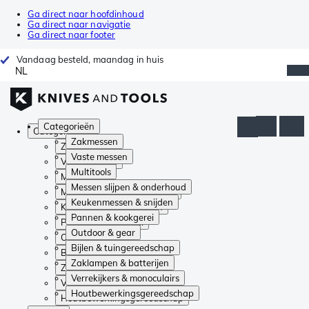
Ga direct naar hoofdinhoud
Ga direct naar navigatie
Ga direct naar footer
Vandaag besteld, maandag in huis
NL
Categorieën
Categorieën
Zakmessen
Zakmessen
Vaste messen
Vaste messen
Multitools
Multitools
Messen slijpen & onderhoud
Messen slijpen & onderhoud
Keukenmessen & snijden
Keukenmessen & snijden
Pannen & kookgerei
Pannen & kookgerei
Outdoor & gear
Outdoor & gear
Bijlen & tuingereedschap
Bijlen & tuingereedschap
Zaklampen & batterijen
Zaklampen & batterijen
Verrekijkers & monoculairs
Verrekijkers & monoculairs
Houtbewerkingsgereedschap
Houtbewerkingsgereedschap