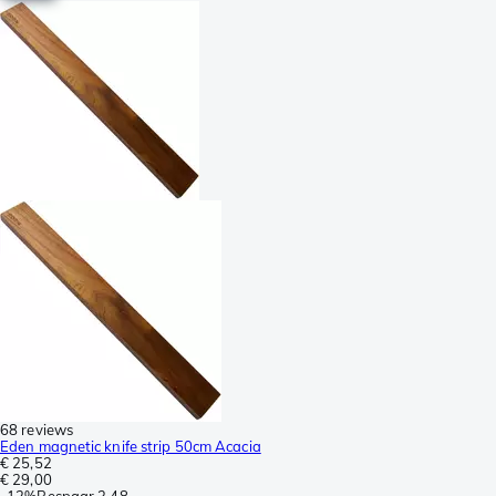
68 reviews
Eden magnetic knife strip 50cm Acacia
€ 25,52
€ 29,00
-
12%
Bespaar
3,48