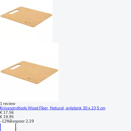
1 review
Knivesandtools Wood Fiber, Natural, snijplank 30 x 23,5 cm
€ 17,56
€ 19,95
-
12%
Bespaar
2,39