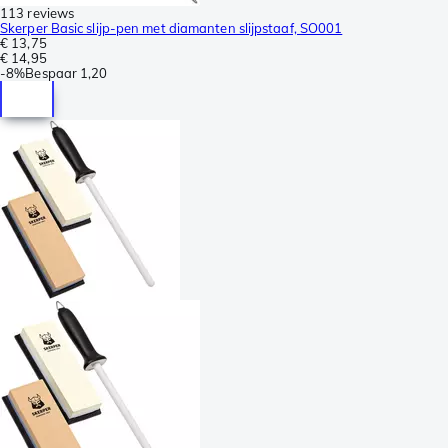
113 reviews
Skerper Basic slijp-pen met diamanten slijpstaaf, SO001
€ 13,75
€ 14,95
-
8%
Bespaar
1,20