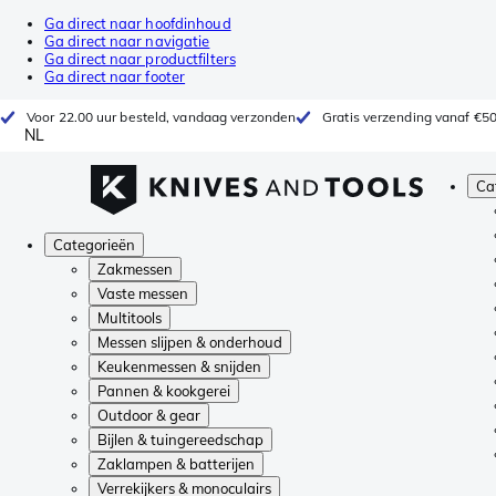
Ga direct naar hoofdinhoud
Ga direct naar navigatie
Ga direct naar productfilters
Ga direct naar footer
Voor 22.00 uur besteld, vandaag verzonden
Gratis verzending vanaf €5
NL
Ca
Categorieën
Zakmessen
Vaste messen
Multitools
Messen slijpen & onderhoud
Keukenmessen & snijden
Pannen & kookgerei
Outdoor & gear
Bijlen & tuingereedschap
Zaklampen & batterijen
Verrekijkers & monoculairs