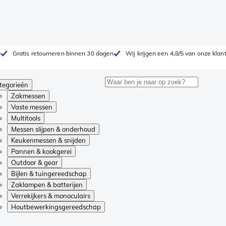
0
Gratis retourneren binnen 30 dagen
Wij krijgen een 4,8/5 van onze klan
tegorieën
Zakmessen
Vaste messen
Multitools
Messen slijpen & onderhoud
Keukenmessen & snijden
Pannen & kookgerei
Outdoor & gear
Bijlen & tuingereedschap
Zaklampen & batterijen
Verrekijkers & monoculairs
Houtbewerkingsgereedschap