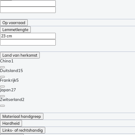
Op voorraad
Lemmetlengte
Land van herkomst
China
1
Duitsland
15
Frankrijk
5
Japan
27
Zwitserland
2
Materiaal handgreep
Hardheid
Links- of rechtshandig