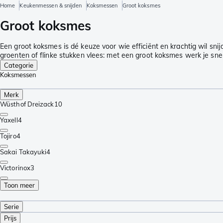
Home
Keukenmessen & snijden
Koksmessen
Groot koksmes
Groot koksmes
Een groot koksmes is dé keuze voor wie efficiënt en krachtig wil sni
groenten of flinke stukken vlees: met een groot koksmes werk je sn
Categorie
Koksmessen
Merk
Wüsthof Dreizack
10
Yaxell
4
Tojiro
4
Sakai Takayuki
4
Victorinox
3
Toon meer
Serie
Prijs