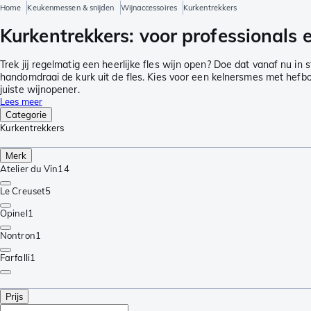
Home
Keukenmessen & snijden
Wijnaccessoires
Kurkentrekkers
Kurkentrekkers: voor professionals 
Trek jij regelmatig een heerlijke fles wijn open? Doe dat vanaf nu i
handomdraai de kurk uit de fles. Kies voor een kelnersmes met hefb
juiste wijnopener.
Lees meer
Categorie
Kurkentrekkers
Merk
Atelier du Vin
14
Le Creuset
5
Opinel
1
Nontron
1
Farfalli
1
Prijs