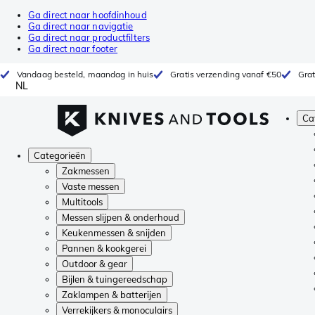
Ga direct naar hoofdinhoud
Ga direct naar navigatie
Ga direct naar productfilters
Ga direct naar footer
Vandaag besteld, maandag in huis
Gratis verzending vanaf €50
Grat
NL
Ca
Categorieën
Zakmessen
Vaste messen
Multitools
Messen slijpen & onderhoud
Keukenmessen & snijden
Pannen & kookgerei
Outdoor & gear
Bijlen & tuingereedschap
Zaklampen & batterijen
Verrekijkers & monoculairs