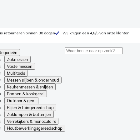
is retourneren binnen 30 dagen
Wij krijgen een 4,8/5 van onze klanten
tegorieën
Zakmessen
Vaste messen
Multitools
Messen slijpen & onderhoud
Keukenmessen & snijden
Pannen & kookgerei
Outdoor & gear
Bijlen & tuingereedschap
Zaklampen & batterijen
Verrekijkers & monoculairs
Houtbewerkingsgereedschap