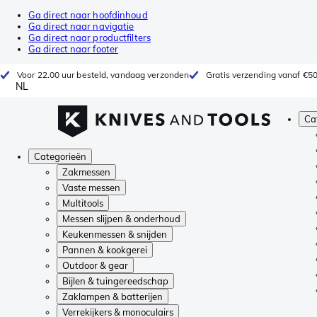
Ga direct naar hoofdinhoud
Ga direct naar navigatie
Ga direct naar productfilters
Ga direct naar footer
Voor 22.00 uur besteld, vandaag verzonden
Gratis verzending vanaf €5
NL
Ca
Categorieën
Zakmessen
Vaste messen
Multitools
Messen slijpen & onderhoud
Keukenmessen & snijden
Pannen & kookgerei
Outdoor & gear
Bijlen & tuingereedschap
Zaklampen & batterijen
Verrekijkers & monoculairs