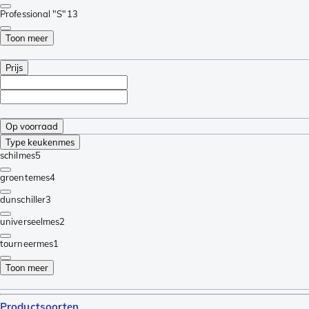
Professional "S"
13
Toon meer
Prijs
Op voorraad
Type keukenmes
schilmes
5
groentemes
4
dunschiller
3
universeelmes
2
tourneermes
1
Toon meer
Productsoorten