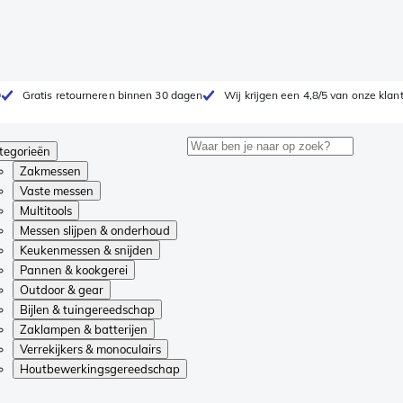
0
Gratis retourneren binnen 30 dagen
Wij krijgen een 4,8/5 van onze klan
tegorieën
Zakmessen
Vaste messen
Multitools
Messen slijpen & onderhoud
Keukenmessen & snijden
Pannen & kookgerei
Outdoor & gear
Bijlen & tuingereedschap
Zaklampen & batterijen
Verrekijkers & monoculairs
Houtbewerkingsgereedschap