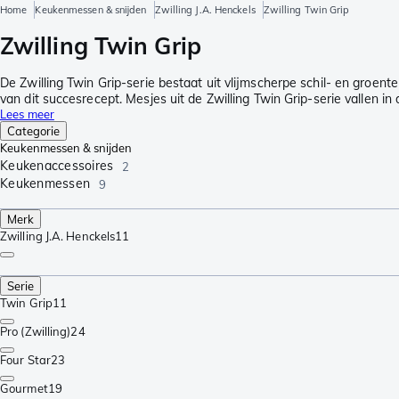
Home
Keukenmessen & snijden
Zwilling J.A. Henckels
Zwilling Twin Grip
Zwilling Twin Grip
De Zwilling Twin Grip-serie bestaat uit vlijmscherpe schil- en gro
van dit succesrecept. Mesjes uit de Zwilling Twin Grip-serie vallen 
Lees meer
Categorie
Keukenmessen & snijden
Keukenaccessoires
2
Keukenmessen
9
Merk
Zwilling J.A. Henckels
11
Serie
Twin Grip
11
Pro (Zwilling)
24
Four Star
23
Gourmet
19