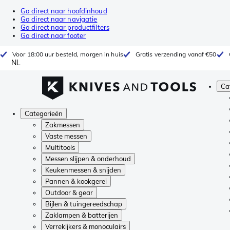
Ga direct naar hoofdinhoud
Ga direct naar navigatie
Ga direct naar productfilters
Ga direct naar footer
Voor 18:00 uur besteld, morgen in huis
Gratis verzending vanaf €50
NL
Ca
Categorieën
Zakmessen
Vaste messen
Multitools
Messen slijpen & onderhoud
Keukenmessen & snijden
Pannen & kookgerei
Outdoor & gear
Bijlen & tuingereedschap
Zaklampen & batterijen
Verrekijkers & monoculairs