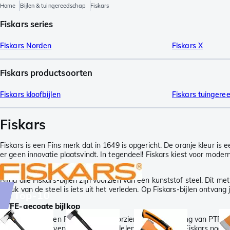
Home
Bijlen & tuingereedschap
Fiskars
Fiskars series
Fiskars Norden
Fiskars X
Fiskars productsoorten
Fiskars kloofbijlen
Fiskars tuinger
Fiskars
Fiskars is een Fins merk dat in 1649 is opgericht. De oranje kleur is
er geen innovatie plaatsvindt. In tegendeel! Fiskars kiest voor moder
Fiskars kunststof stelen
Bijna alle Fiskars-bijlen zijn voorzien van een kunststof steel. Dit m
breuk van de steel is iets uit het verleden. Op Fiskars-bijlen ontvang j
Top-10
PTFE-gecoate bijlkop
De bijlkop van een Fiskars-bijl is voorzien van een coating van PTFE. D
te maken. En bovenop al deze voordelen is een bijl van Fiskars nog b