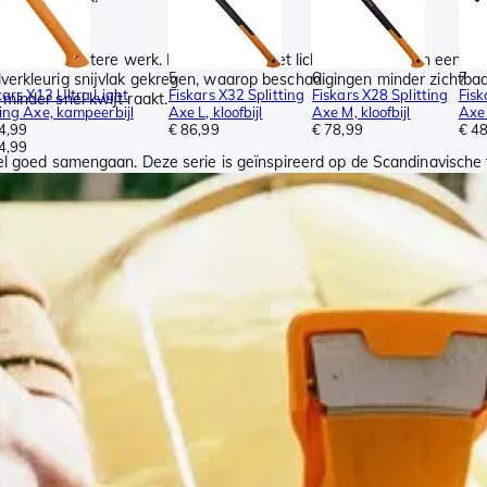
 voor het lichtere werk. De bijlen voor het lichte werk hebben een vo
5
6
7
verkleurig snijvlak gekregen, waarop beschadigingen minder zichtbaa
kars X13 Ultra Light
Fiskars X32 Splitting
Fiskars X28 Splitting
Fisk
minder snel kwijt raakt.
ing Axe, kampeerbijl
Axe L, kloofbijl
Axe M, kloofbijl
Axe 
4,99
€ 86,99
€ 78,99
€ 4
4,99
l goed samengaan. Deze serie is geïnspireerd op de Scandinavische tr
en iedere bijl wordt afzonderlijk gecontroleerd op kwaliteit. Zo ben je