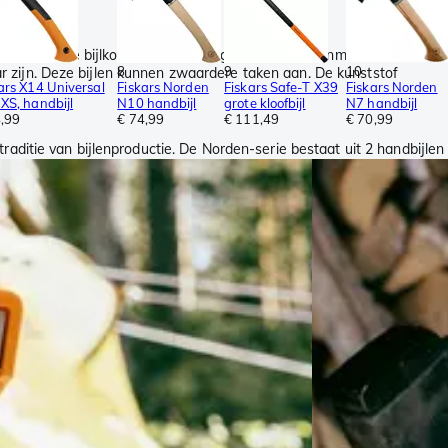
lledig zwarte bijlkop en zijn vooral geschikt voor aanmaakhout en
8
9
10
r zijn. Deze bijlen kunnen zwaardere taken aan. De kunststof
ars X14 Universal
Fiskars Norden
Fiskars Safe-T X39
Fiskars Norden
XS, handbijl
N10 handbijl
grote kloofbijl
N7 handbijl
8,99
€ 74,99
€ 111,49
€ 70,99
aditie van bijlenproductie. De Norden-serie bestaat uit 2 handbijlen
 altijd verzekerd van een kwalitatief product.