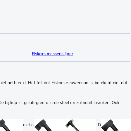
Fiskars messenslijper
 niet ontbreekt. Het feit dat Fiskars eeuwenoud is, betekent niet dat
e bijlkop zit geïntegreerd in de steel en zal nooit losraken. Ook
de kop niet onwrikbaar in het hout blijft zitten. De bijl is altijd los