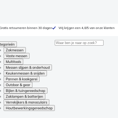
Gratis retourneren binnen 30 dagen
Wij krijgen een 4,8/5 van onze klanten
tegorieën
Zakmessen
Vaste messen
Multitools
Messen slijpen & onderhoud
Keukenmessen & snijden
Pannen & kookgerei
Outdoor & gear
Bijlen & tuingereedschap
Zaklampen & batterijen
Verrekijkers & monoculairs
Houtbewerkingsgereedschap