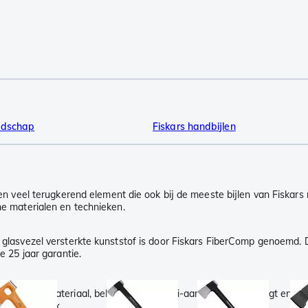
eedschap
Fiskars handbijlen
 een veel terugkerend element die ook bij de meeste bijlen van Fiskars
ne materialen en technieken.
et glasvezel versterkte kunststof is door Fiskars FiberComp genoemd. D
e 25 jaar garantie.
it gladde materiaal, bekend van de anti-aanbakpannen, zorgt ervoor dat 
etaalbaar ook.