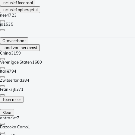
Inclusief foedraal
Inclusief opbergetui
nee
4723
ja
1535
Graveerbaar
Land van herkomst
China
3159
Verenigde Staten
1680
Italië
794
Zwitserland
384
Frankrijk
371
Toon meer
Kleur
antraciet
7
Bazooka Camo
1