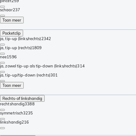
pincet
259
schaar
237
Toon meer
Pocketclip
ja, tip-up (links/rechts)
2342
ja, tip-up (rechts)
1809
nee
1596
ja, zowel tip-up als tip-down (links/rechts)
314
ja, tip-up/tip-down (rechts)
301
Toon meer
Rechts-of linkshandig
rechtshandig
3388
symmetrisch
3235
linkshandig
216