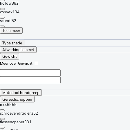
hollow
882
convex
134
scandi
52
Toon meer
Type snede
Afwerking lemmet
Gewicht
Meer over Gewicht
Materiaal handgreep
Gereedschappen
mes
6555
schroevendraaier
352
flessenopener
331