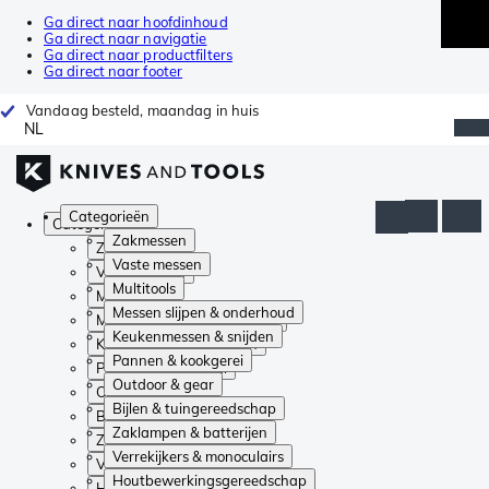
Ga direct naar hoofdinhoud
Ga direct naar navigatie
Ga direct naar productfilters
Ga direct naar footer
Vandaag besteld, maandag in huis
NL
Categorieën
Categorieën
Zakmessen
Zakmessen
Vaste messen
Vaste messen
Multitools
Multitools
Messen slijpen & onderhoud
Messen slijpen & onderhoud
Keukenmessen & snijden
Keukenmessen & snijden
Pannen & kookgerei
Pannen & kookgerei
Outdoor & gear
Outdoor & gear
Bijlen & tuingereedschap
Bijlen & tuingereedschap
Zaklampen & batterijen
Zaklampen & batterijen
Verrekijkers & monoculairs
Verrekijkers & monoculairs
Houtbewerkingsgereedschap
Houtbewerkingsgereedschap