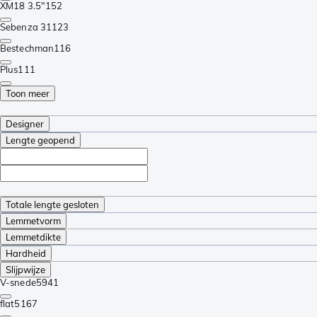
XM18 3.5"
152
Sebenza 31
123
Bestechman
116
Plus
111
Toon meer
Designer
Lengte geopend
Totale lengte gesloten
Lemmetvorm
Lemmetdikte
Hardheid
Slijpwijze
V-snede
5941
flat
5167