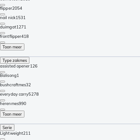
flipper
2054
nail nick
1531
duimgat
1271
frontflipper
418
Toon meer
Type zakmes
assisted opener
126
Balisong
1
bushcraftmes
32
everyday carry
5278
herenmes
990
Toon meer
Serie
Lightweight
211