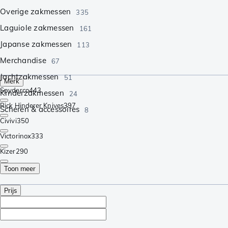
Overige zakmessen
335
Laguiole zakmessen
161
Japanse zakmessen
113
Merchandise
67
Jachtzakmessen
51
Merk
Spyderco
443
Kinderzakmessen
24
Rick Hinderer Knives
397
Scheren & accessoires
8
Civivi
350
Victorinox
333
Kizer
290
Toon meer
Prijs