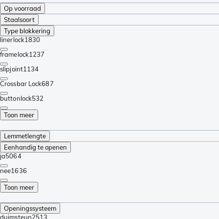
Op voorraad
Staalsoort
Type blokkering
linerlock
1830
framelock
1237
slipjoint
1134
Crossbar Lock
687
buttonlock
532
Toon meer
Lemmetlengte
Eenhandig te openen
ja
5064
nee
1636
Toon meer
Openingssysteem
duimsteun
2513