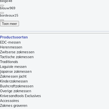
beige
48
blauw
969
bordeaux
15
Toon meer
Productsoorten
EDC-messen
Herenmessen
Zwitserse zakmessen
Tactische zakmessen
Traditionals
Laguiole messen
Japanse zakmessen
Zakmessen jacht
Kinderzakmessen
Bushcraftzakmessen
Overige zakmessen
Knivesandtools Exclusives
Accessoires
Zakmes graveren