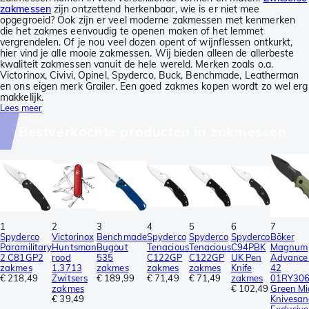
zakmessen
zijn ontzettend herkenbaar, wie is er niet mee
opgegroeid? Ook zijn er veel moderne zakmessen met kenmerken
die het zakmes eenvoudig te openen maken of het lemmet
vergrendelen. Of je nou veel dozen opent of wijnflessen ontkurkt,
hier vind je alle mooie zakmessen. Wij bieden alleen de allerbeste
kwaliteit zakmessen vanuit de hele wereld. Merken zoals o.a.
Victorinox, Civivi, Opinel, Spyderco, Buck, Benchmade, Leatherman
en ons eigen merk Grailer. Een goed zakmes kopen wordt zo wel erg
makkelijk.
Lees meer
Bestverkochte producten in zakmessen
1
2
3
4
5
6
7
Spyderco
Victorinox
Benchmade
Spyderco
Spyderco
Spyderco
Böker
Paramilitary
Huntsman
Bugout
Tenacious
Tenacious
C94PBK
Magnum
2 C81GP2
rood
535
C122GP
C122GP
UK Pen
Advance
zakmes
1.3713
zakmes
zakmes
zakmes
Knife
42
€ 218,49
Zwitsers
€ 189,99
€ 71,49
€ 71,49
zakmes
01RY306
zakmes
€ 102,49
Green Mi
€ 39,49
Knivesan