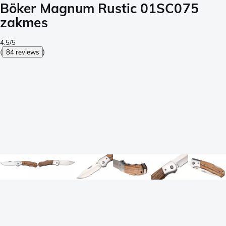
Böker Magnum Rustic 01SC075
zakmes
4.5/5
(
84 reviews
)