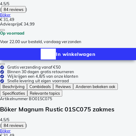
4.5/5
(
84 reviews
)
Böker
€ 31,49
Adviesprijs
€ 34,99
Op voorraad
Voor 22.00 uur besteld, vandaag verzonden
In winkelwagen
Gratis verzending vanaf €50
Binnen 30 dagen gratis retourneren
Wij krijgen een 4,8/5 van onze klanten
Snelle levering uit eigen voorraad
Beschrijving
Combideals
Reviews
Anderen bekeken ook
Specificaties
Relevante topics
Artikelnummer
BO01SC075
Böker Magnum Rustic 01SC075 zakmes
4.5/5
(
84 reviews
)
Böker
€ 31,49