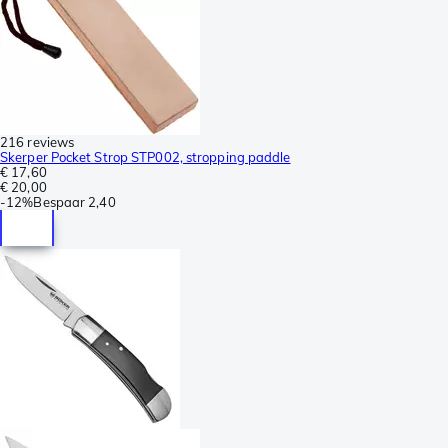
216 reviews
Skerper Pocket Strop STP002, stropping paddle
€ 17,60
€ 20,00
-
12%
Bespaar
2,40