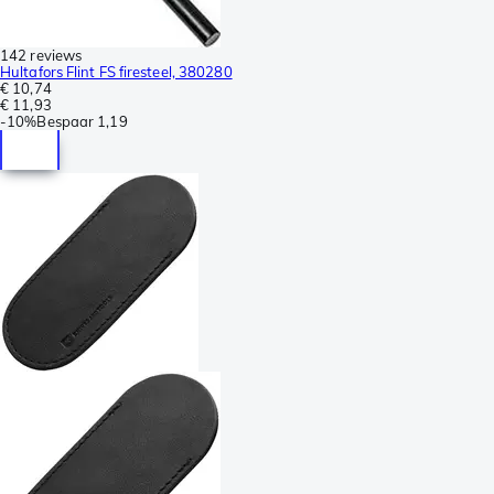
142 reviews
Hultafors Flint FS firesteel, 380280
€ 10,74
€ 11,93
-
10%
Bespaar
1,19