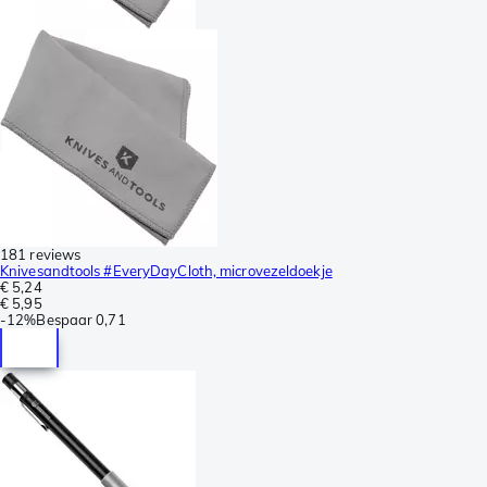
181 reviews
Knivesandtools #EveryDayCloth, microvezeldoekje
€ 5,24
€ 5,95
-
12%
Bespaar
0,71