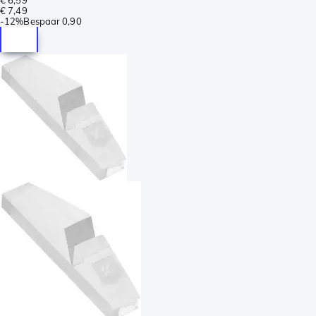
€ 7,49
-
12%
Bespaar
0,90