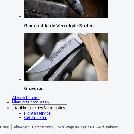
Gemaakt in de Verenigde Staten
Graveren
Alles in Explore
Nieuwste producten
Aftikkers, acties & promoties
Klantenservice
Get Smarter
Home
Zakmessen
Herenmessen
Böker Magnum Rustic 01SC075 zakmes