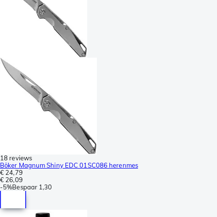
18 reviews
Böker Magnum Shiny EDC 01SC086 herenmes
€ 24,79
€ 26,09
-
5%
Bespaar
1,30