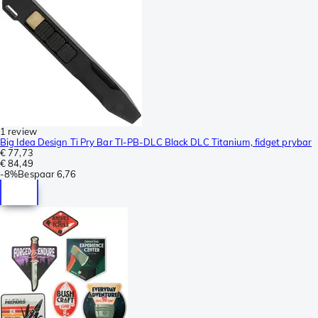
1 review
Big Idea Design Ti Pry Bar TI-PB-DLC Black DLC Titanium, fidget prybar
€ 77,73
€ 84,49
-
8%
Bespaar
6,76