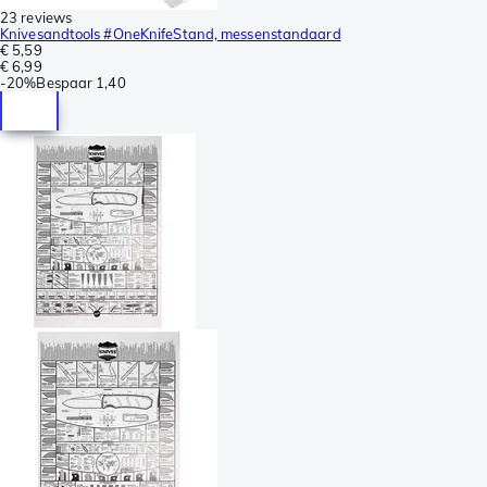
23 reviews
Knivesandtools #OneKnifeStand, messenstandaard
€ 5,59
€ 6,99
-
20%
Bespaar
1,40