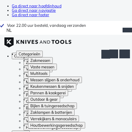
Ga direct naar hoofdinhoud
Ga direct naar navigatie
Ga direct naar footer
Voor 22.00 uur besteld, vandaag verzonden
NL
Categorieën
Categorieën
Zakmessen
Zakmessen
Vaste messen
Vaste messen
Multitools
Multitools
Messen slijpen & onderhoud
Messen slijpen & onderhoud
Keukenmessen & snijden
Keukenmessen & snijden
Pannen & kookgerei
Pannen & kookgerei
Outdoor & gear
Outdoor & gear
Bijlen & tuingereedschap
Bijlen & tuingereedschap
Zaklampen & batterijen
Zaklampen & batterijen
Verrekijkers & monoculairs
Verrekijkers & monoculairs
Houtbewerkingsgereedschap
Houtbewerkingsgereedschap