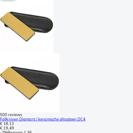
500 reviews
Fallkniven Diamant / keramische slijpsteen DC4
€ 18,13
€ 19,49
-
7%
Bespaar
1,36