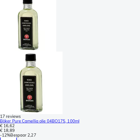
17 reviews
Böker Pure Camellia olie 04BO175, 100ml
€ 16,62
€ 18,89
-
12%
Bespaar
2,27