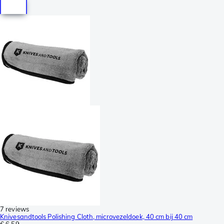
7 reviews
Knivesandtools Polishing Cloth, microvezeldoek, 40 cm bij 40 cm
€ 6,59