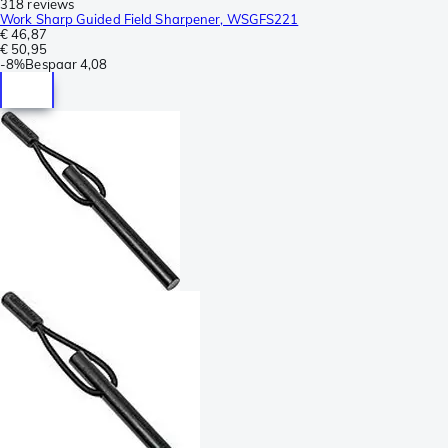
318 reviews
Work Sharp Guided Field Sharpener, WSGFS221
€ 46,87
€ 50,95
-
8%
Bespaar
4,08