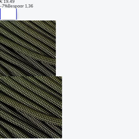
€ 19,49
-
7%
Bespaar
1,36