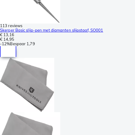
113 reviews
Skerper Basic slijp-pen met diamanten slijpstaaf, SO001
€ 13,16
€ 14,95
-
12%
Bespaar
1,79