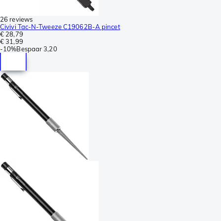
26 reviews
Civivi Tac-N-Tweeze C19062B-A pincet
€ 28,79
€ 31,99
-
10%
Bespaar
3,20