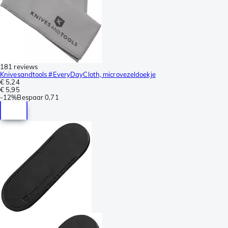
181 reviews
Knivesandtools #EveryDayCloth, microvezeldoekje
€ 5,24
€ 5,95
-
12%
Bespaar
0,71