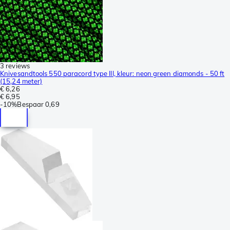
3 reviews
Knivesandtools 550 paracord type III, kleur: neon green diamonds - 50 ft
(15,24 meter)
€ 6,26
€ 6,95
-
10%
Bespaar
0,69