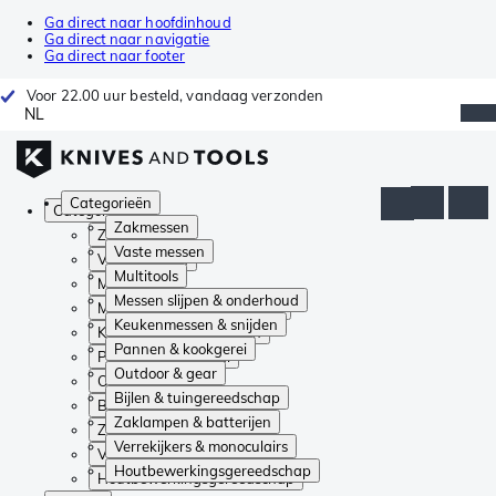
Ga direct naar hoofdinhoud
Ga direct naar navigatie
Ga direct naar footer
Voor 22.00 uur besteld, vandaag verzonden
NL
Categorieën
Categorieën
Zakmessen
Zakmessen
Vaste messen
Vaste messen
Multitools
Multitools
Messen slijpen & onderhoud
Messen slijpen & onderhoud
Keukenmessen & snijden
Keukenmessen & snijden
Pannen & kookgerei
Pannen & kookgerei
Outdoor & gear
Outdoor & gear
Bijlen & tuingereedschap
Bijlen & tuingereedschap
Zaklampen & batterijen
Zaklampen & batterijen
Verrekijkers & monoculairs
Verrekijkers & monoculairs
Houtbewerkingsgereedschap
Houtbewerkingsgereedschap