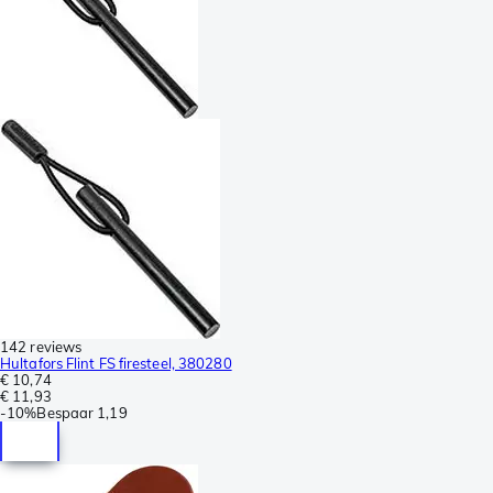
142 reviews
Hultafors Flint FS firesteel, 380280
€ 10,74
€ 11,93
-
10%
Bespaar
1,19