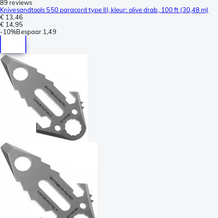
89 reviews
Knivesandtools 550 paracord type III, kleur: olive drab, 100 ft (30,48 m)
€ 13,46
€ 14,95
-
10%
Bespaar
1,49