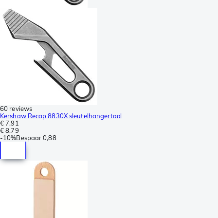
60 reviews
Kershaw Recap 8830X sleutelhangertool
€ 7,91
€ 8,79
-
10%
Bespaar
0,88