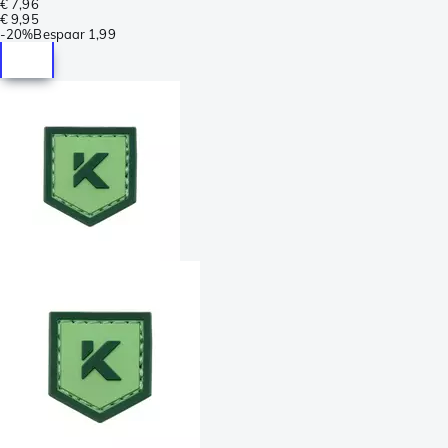
€ 7,96
€ 9,95
-
20%
Bespaar
1,99