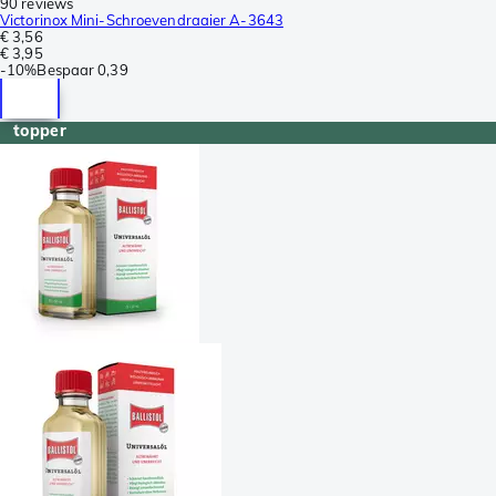
90 reviews
Victorinox Mini-Schroevendraaier A-3643
€ 3,56
€ 3,95
-
10%
Bespaar
0,39
topper