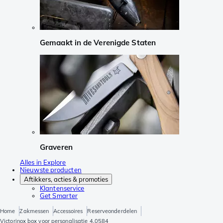
Gemaakt in de Verenigde Staten
Graveren
Alles in Explore
Nieuwste producten
Aftikkers, acties & promoties
Klantenservice
Get Smarter
Home
Zakmessen
Accessoires
Reserveonderdelen
Victorinox box voor personalisatie 4.0584