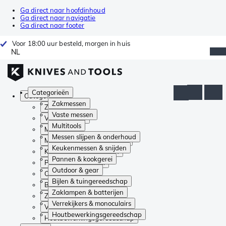
Ga direct naar hoofdinhoud
Ga direct naar navigatie
Ga direct naar footer
Voor 18:00 uur besteld, morgen in huis
NL
Categorieën
Categorieën
Zakmessen
Zakmessen
Vaste messen
Vaste messen
Multitools
Multitools
Messen slijpen & onderhoud
Messen slijpen & onderhoud
Keukenmessen & snijden
Keukenmessen & snijden
Pannen & kookgerei
Pannen & kookgerei
Outdoor & gear
Outdoor & gear
Bijlen & tuingereedschap
Bijlen & tuingereedschap
Zaklampen & batterijen
Zaklampen & batterijen
Verrekijkers & monoculairs
Verrekijkers & monoculairs
Houtbewerkingsgereedschap
Houtbewerkingsgereedschap