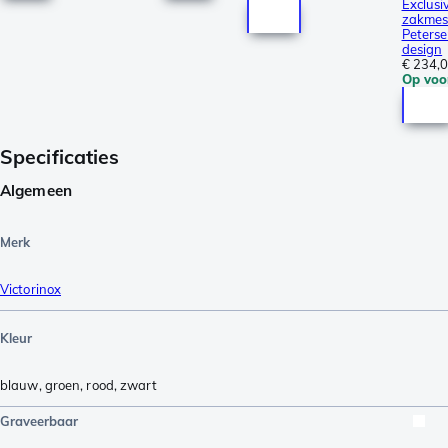
Exclusi
zakmes
Peters
design
€ 234,
Op voo
Specificaties
Algemeen
Merk
Victorinox
Kleur
blauw
,
groen
,
rood
,
zwart
Graveerbaar