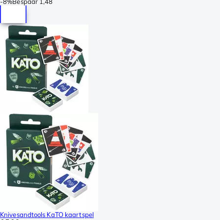
-
8%
Bespaar
1,48
Knivesandtools KaTO kaartspel