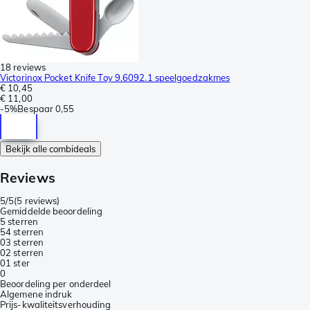
18 reviews
Victorinox Pocket Knife Toy 9.6092.1 speelgoedzakmes
€ 10,45
€ 11,00
-
5%
Bespaar
0,55
Bekijk alle combideals
Reviews
5/5
(
5 reviews
)
Gemiddelde beoordeling
5 sterren
5
4 sterren
0
3 sterren
0
2 sterren
0
1 ster
0
Beoordeling per onderdeel
Algemene indruk
Prijs-kwaliteitsverhouding