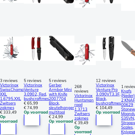
3 reviews
5 reviews
5 reviews
12 reviews
Victorinox
Victorinox
Gerber
Victorinox
268
1 revie
SwissChamp
Venture
Armbar Mini
Venture Pro
reviews
Knafs
XXL
3.0902, Red,
with Knife
3.090VT3.3F,
Victorinox
(Neder
1.6795.XXL
bushcraftmes
2007704
Black,
Huntsman
2 KNAF
Zwitsers
€ 65,99
Black,
bushcraftmes
rood
00629
zakmes
€ 74,99
sleutelhanger
€ 104,49
1.3713
Stonew
€ 333,49
Op voorraad
multitool
Op voorraad
Zwitsers
Moondu
Op
€ 24,99
zakmes
S35VN
voorraad
Op voorraad
€ 39,49
Stroop
Op
Scales,
voorraad
Knivesa