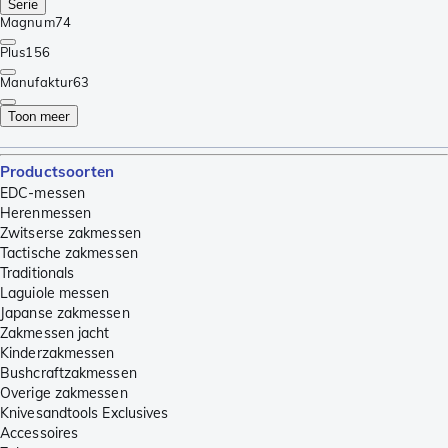
Serie
Magnum
74
Plus
156
Manufaktur
63
Toon meer
Productsoorten
EDC-messen
Herenmessen
Zwitserse zakmessen
Tactische zakmessen
Traditionals
Laguiole messen
Japanse zakmessen
Zakmessen jacht
Kinderzakmessen
Bushcraftzakmessen
Overige zakmessen
Knivesandtools Exclusives
Accessoires