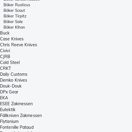
Böker Rusticus
Böker Scout
Böker Tirpitz
Böker Sale
Böker Kihon
Buck
Case Knives
Chris Reeve Knives
Civivi
CJRB
Cold Steel
CRKT
Daily Customs
Demko Knives
Douk-Douk
DPx Gear
EKA
ESEE Zakmessen
Eutektik
Fällkniven Zakmessen
Flytanium
Fontenille Pataud