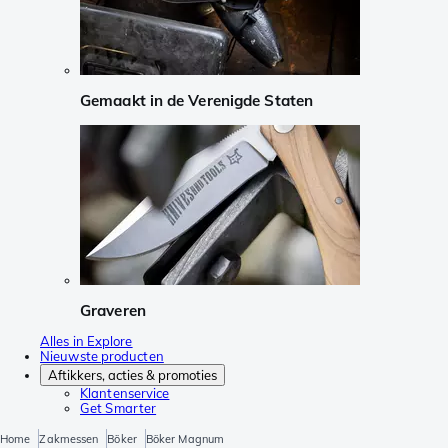
Gemaakt in de Verenigde Staten
Graveren
Alles in Explore
Nieuwste producten
Aftikkers, acties & promoties
Klantenservice
Get Smarter
Home
Zakmessen
Böker
Böker Magnum