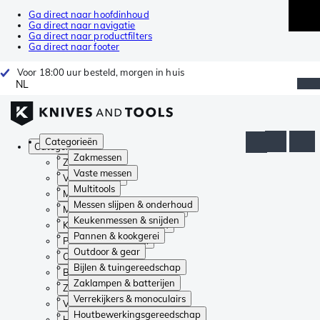
Ga direct naar hoofdinhoud
Ga direct naar navigatie
Ga direct naar productfilters
Ga direct naar footer
Voor 18:00 uur besteld, morgen in huis
NL
Categorieën
Categorieën
Zakmessen
Zakmessen
Vaste messen
Vaste messen
Multitools
Multitools
Messen slijpen & onderhoud
Messen slijpen & onderhoud
Keukenmessen & snijden
Keukenmessen & snijden
Pannen & kookgerei
Pannen & kookgerei
Outdoor & gear
Outdoor & gear
Bijlen & tuingereedschap
Bijlen & tuingereedschap
Zaklampen & batterijen
Zaklampen & batterijen
Verrekijkers & monoculairs
Verrekijkers & monoculairs
Houtbewerkingsgereedschap
Houtbewerkingsgereedschap