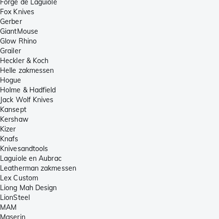
Forge de Laguiole
Fox Knives
Gerber
GiantMouse
Glow Rhino
Grailer
Heckler & Koch
Helle zakmessen
Hogue
Holme & Hadfield
Jack Wolf Knives
Kansept
Kershaw
Kizer
Knafs
Knivesandtools
Laguiole en Aubrac
Leatherman zakmessen
Lex Custom
Liong Mah Design
LionSteel
MAM
Maserin