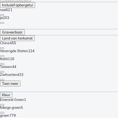
Inclusief opbergetui
nee
621
ja
203
Graveerbaar
Land van herkomst
China
455
Verenigde Staten
224
Italië
116
Taiwan
44
Zwitserland
33
Toon meer
Kleur
Emerald Green
1
foliage green
5
groen
779