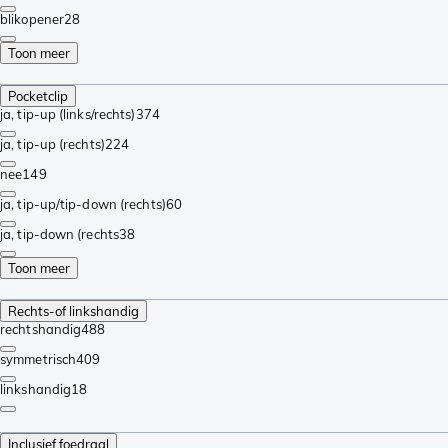
blikopener
28
Toon meer
Pocketclip
ja, tip-up (links/rechts)
374
ja, tip-up (rechts)
224
nee
149
ja, tip-up/tip-down (rechts)
60
ja, tip-down (rechts
38
Toon meer
Rechts-of linkshandig
rechtshandig
488
symmetrisch
409
linkshandig
18
Inclusief foedraal