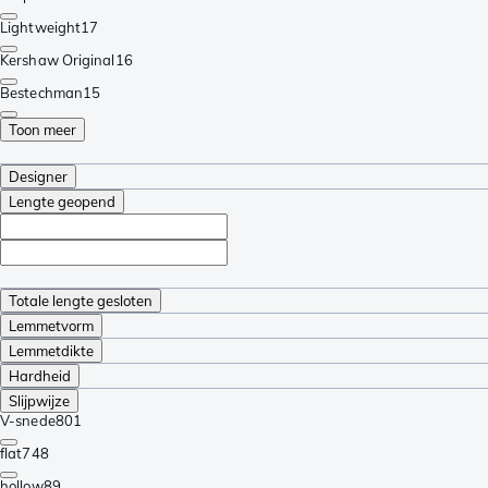
Lightweight
17
Kershaw Original
16
Bestechman
15
Toon meer
Designer
Lengte geopend
Totale lengte gesloten
Lemmetvorm
Lemmetdikte
Hardheid
Slijpwijze
V-snede
801
flat
748
hollow
89