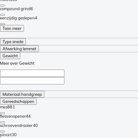
compound grind
6
eenzijdig geslepen
4
Toon meer
Type snede
Afwerking lemmet
Gewicht
Meer over Gewicht
Materiaal handgreep
Gereedschappen
mes
881
flessenopener
44
schroevendraaier
40
pincet
30