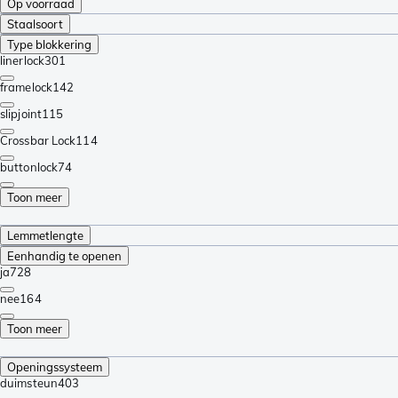
Op voorraad
Staalsoort
Type blokkering
linerlock
301
framelock
142
slipjoint
115
Crossbar Lock
114
buttonlock
74
Toon meer
Lemmetlengte
Eenhandig te openen
ja
728
nee
164
Toon meer
Openingssysteem
duimsteun
403