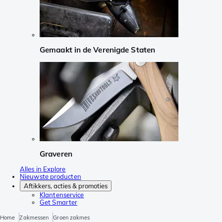
Gemaakt in de Verenigde Staten
Graveren
Alles in Explore
Nieuwste producten
Aftikkers, acties & promoties
Klantenservice
Get Smarter
Home
Zakmessen
Groen zakmes