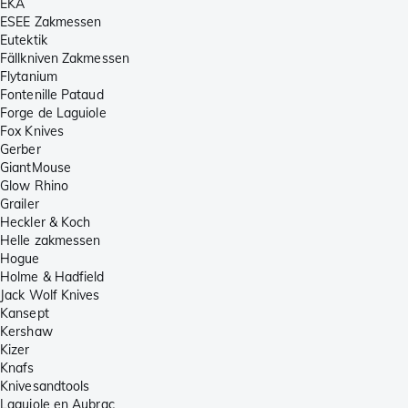
EKA
ESEE Zakmessen
Eutektik
Fällkniven Zakmessen
Flytanium
Fontenille Pataud
Forge de Laguiole
Fox Knives
Gerber
GiantMouse
Glow Rhino
Grailer
Heckler & Koch
Helle zakmessen
Hogue
Holme & Hadfield
Jack Wolf Knives
Kansept
Kershaw
Kizer
Knafs
Knivesandtools
Laguiole en Aubrac