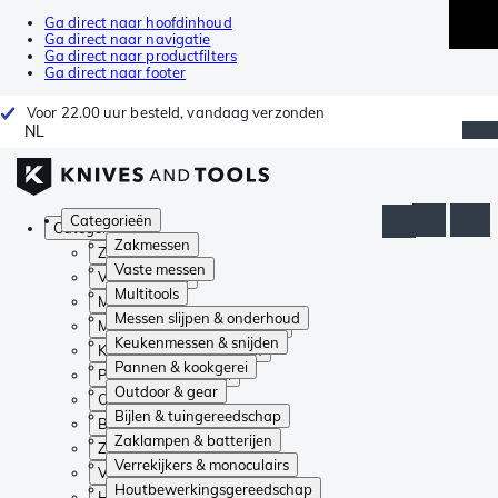
Ga direct naar hoofdinhoud
Ga direct naar navigatie
Ga direct naar productfilters
Ga direct naar footer
Voor 22.00 uur besteld, vandaag verzonden
NL
Categorieën
Categorieën
Zakmessen
Zakmessen
Vaste messen
Vaste messen
Multitools
Multitools
Messen slijpen & onderhoud
Messen slijpen & onderhoud
Keukenmessen & snijden
Keukenmessen & snijden
Pannen & kookgerei
Pannen & kookgerei
Outdoor & gear
Outdoor & gear
Bijlen & tuingereedschap
Bijlen & tuingereedschap
Zaklampen & batterijen
Zaklampen & batterijen
Verrekijkers & monoculairs
Verrekijkers & monoculairs
Houtbewerkingsgereedschap
Houtbewerkingsgereedschap