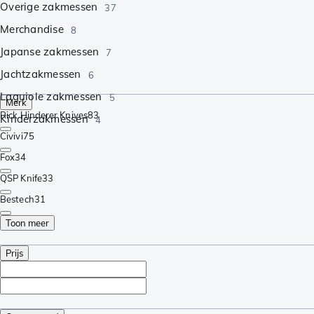
Overige zakmessen
37
Merchandise
8
Japanse zakmessen
7
Jachtzakmessen
6
Laguiole zakmessen
5
Merk
Rick Hinderer Knives
83
Kinderzakmessen
4
Civivi
75
Fox
34
QSP Knife
33
Bestech
31
Toon meer
Prijs