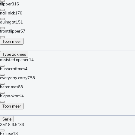
flipper
316
nail nick
170
duimgat
151
frontflipper
57
Toon meer
Type zakmes
assisted opener
14
bushcraftmes
4
everyday carry
758
herenmes
88
higonokami
4
Toon meer
Serie
XM18 3.5"
33
Eklipse
18