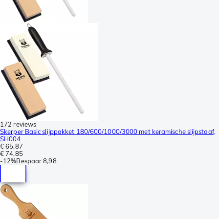
172 reviews
Skerper Basic slijppakket 180/600/1000/3000 met keramische slijpstaaf,
SH004
€ 65,87
€ 74,85
-
12%
Bespaar
8,98