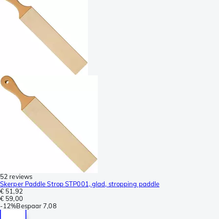
52 reviews
Skerper Paddle Strop STP001, glad, stropping paddle
€ 51,92
€ 59,00
-
12%
Bespaar
7,08