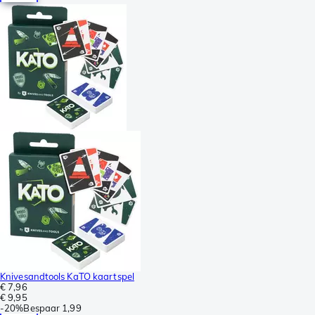
Knivesandtools KaTO kaartspel
€ 7,96
€ 9,95
-
20%
Bespaar
1,99