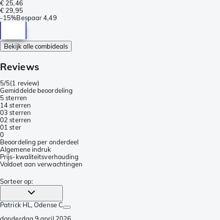
€ 25,46
€ 29,95
-
15%
Bespaar
4,49
Bekijk alle combideals
Reviews
5/5
(
1 review
)
Gemiddelde beoordeling
5 sterren
1
4 sterren
0
3 sterren
0
2 sterren
0
1 ster
0
Beoordeling per onderdeel
Algemene indruk
Prijs-kwaliteitsverhouding
Voldoet aan verwachtingen
Sorteer op
:
Patrick HL
, Odense C
donderdag 9 april 2026