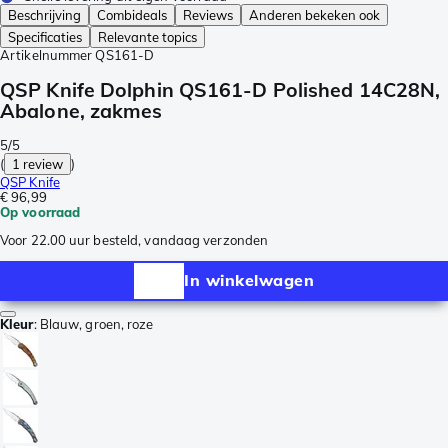
Beschrijving
Combideals
Reviews
Anderen bekeken ook
Specificaties
Relevante topics
Artikelnummer
QS161-D
QSP Knife Dolphin QS161-D Polished 14C28N,
Abalone, zakmes
5/5
(
1 review
)
QSP Knife
€ 96,99
Op voorraad
Voor 22.00 uur besteld, vandaag verzonden
In winkelwagen
Kleur
:
Blauw, groen, roze