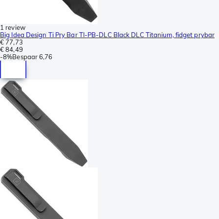
1 review
Big Idea Design Ti Pry Bar TI-PB-DLC Black DLC Titanium, fidget prybar
€ 77,73
€ 84,49
-
8%
Bespaar
6,76