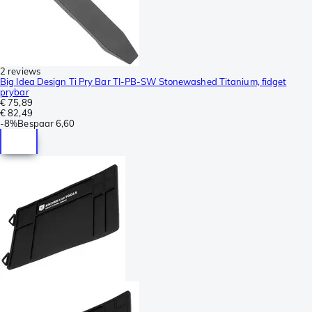
2 reviews
Big Idea Design Ti Pry Bar TI-PB-SW Stonewashed Titanium, fidget
prybar
€ 75,89
€ 82,49
-
8%
Bespaar
6,60