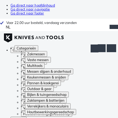
Ga direct naar hoofdinhoud
Ga direct naar navigatie
Ga direct naar footer
Voor 22.00 uur besteld, vandaag verzonden
NL
Categorieën
Categorieën
Zakmessen
Zakmessen
Vaste messen
Vaste messen
Multitools
Multitools
Messen slijpen & onderhoud
Messen slijpen & onderhoud
Keukenmessen & snijden
Keukenmessen & snijden
Pannen & kookgerei
Pannen & kookgerei
Outdoor & gear
Outdoor & gear
Bijlen & tuingereedschap
Bijlen & tuingereedschap
Zaklampen & batterijen
Zaklampen & batterijen
Verrekijkers & monoculairs
Verrekijkers & monoculairs
Houtbewerkingsgereedschap
Houtbewerkingsgereedschap