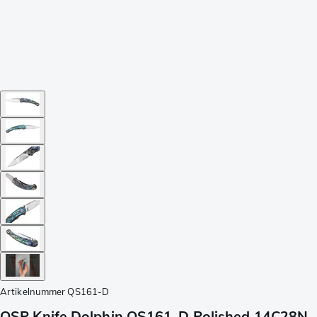
Artikelnummer
QS161-D
QSP Knife Dolphin QS161-D Polished 14C28N,