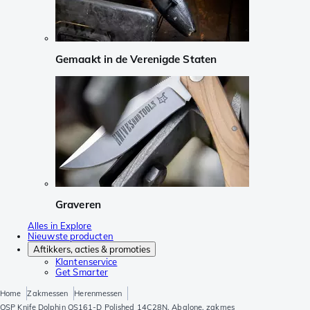
Gemaakt in de Verenigde Staten
Graveren
Alles in Explore
Nieuwste producten
Aftikkers, acties & promoties
Klantenservice
Get Smarter
Home
Zakmessen
Herenmessen
QSP Knife Dolphin QS161-D Polished 14C28N, Abalone, zakmes