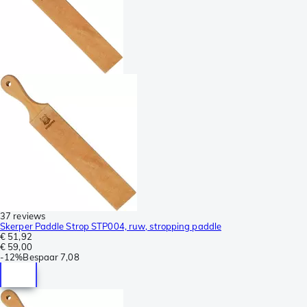
37 reviews
Skerper Paddle Strop STP004, ruw, stropping paddle
€ 51,92
€ 59,00
-
12%
Bespaar
7,08