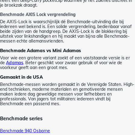
heeft een deep-carry pocketclip waarmee je het zakmes discreet in
je broekzak draagt.
Benchmade AXIS Lock vergrendeling
De AXIS-Lock is waarschijnlijk dé Benchmade-uitvinding die bij
iedereen wel bekend is. Een solide vergrendeling, bedienbaar vanaf
beide zijden van de handgreep. De AXIS-Lock is de blokkering bij
uitstek voor linkshandigen en hij maakt van bijna alle Benchmade-
messen echte allemansvrienden.
Benchmade Adamas vs Mini Adamas
Voor wie een grotere variant zoekt of een vaststaande versie is er
de
Adamas
. Beter geschikt voor zwaar gebruik of voor wie de
voorkeur geeft aan een groot mes.
Gemaakt in de USA
Benchmade-messen worden gemaakt in de Verenigde Staten. High-
end technieken, moderne materialen en gemotiveerde mensen
maken iedere dag geweldige messen voor liefhebbers en
professionals. Van jagers tot militairen: iedereen vindt bij
Benchmade een passend mes.
Benchmade series
Benchmade 940 Osborne