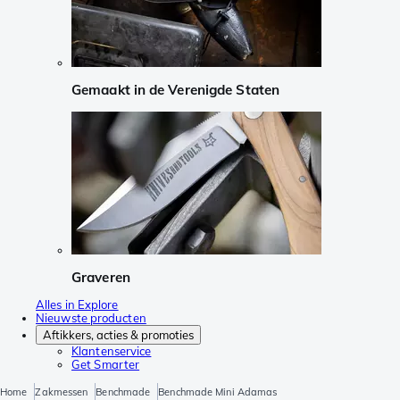
Gemaakt in de Verenigde Staten
Graveren
Alles in Explore
Nieuwste producten
Aftikkers, acties & promoties
Klantenservice
Get Smarter
Home
Zakmessen
Benchmade
Benchmade Mini Adamas