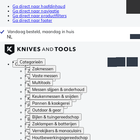
Ga direct naar hoofdinhoud
Ga direct naar navigatie
Ga direct naar productfilters
Ga direct naar footer
Vandaag besteld, maandag in huis
NL
Categorieën
Categorieën
Zakmessen
Zakmessen
Vaste messen
Vaste messen
Multitools
Multitools
Messen slijpen & onderhoud
Messen slijpen & onderhoud
Keukenmessen & snijden
Keukenmessen & snijden
Pannen & kookgerei
Pannen & kookgerei
Outdoor & gear
Outdoor & gear
Bijlen & tuingereedschap
Bijlen & tuingereedschap
Zaklampen & batterijen
Zaklampen & batterijen
Verrekijkers & monoculairs
Verrekijkers & monoculairs
Houtbewerkingsgereedschap
Houtbewerkingsgereedschap