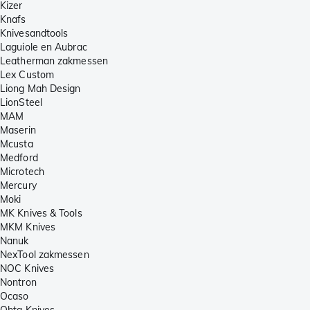
Kizer
Knafs
Knivesandtools
Laguiole en Aubrac
Leatherman zakmessen
Lex Custom
Liong Mah Design
LionSteel
MAM
Maserin
Mcusta
Medford
Microtech
Mercury
Moki
MK Knives & Tools
MKM Knives
Nanuk
NexTool zakmessen
NOC Knives
Nontron
Ocaso
Ohta Knives