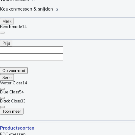
Keukenmessen & snijden
3
Merk
Benchmade
14
Prijs
Op voorraad
Serie
Water Class
14
Blue Class
54
Black Class
33
Toon meer
Productsoorten
EDC-messen