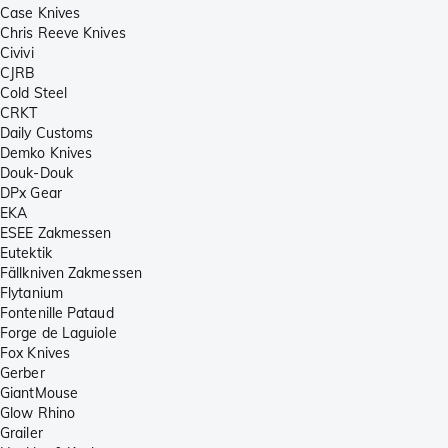
Case Knives
Chris Reeve Knives
Civivi
CJRB
Cold Steel
CRKT
Daily Customs
Demko Knives
Douk-Douk
DPx Gear
EKA
ESEE Zakmessen
Eutektik
Fällkniven Zakmessen
Flytanium
Fontenille Pataud
Forge de Laguiole
Fox Knives
Gerber
GiantMouse
Glow Rhino
Grailer