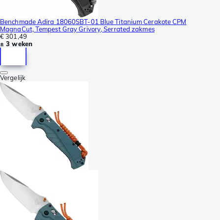
Benchmade Adira 18060SBT-01 Blue Titanium Cerakote CPM
MagnaCut, Tempest Gray Grivory, Serrated zakmes
€ 301,49
± 3 weken
Vergelijk