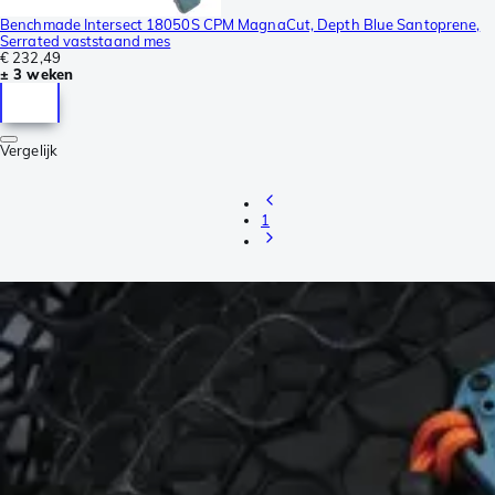
Benchmade Intersect 18050S CPM MagnaCut, Depth Blue Santoprene,
Serrated vaststaand mes
€ 232,49
± 3 weken
Vergelijk
1