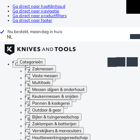
Ga direct naar hoofdinhoud
Ga direct naar navigatie
Ga direct naar productfilters
Ga direct naar footer
Nu besteld, maandag in huis
NL
Categorieën
Categorieën
Zakmessen
Zakmessen
Vaste messen
Vaste messen
Multitools
Multitools
Messen slijpen & onderhoud
Messen slijpen & onderhoud
Keukenmessen & snijden
Keukenmessen & snijden
Pannen & kookgerei
Pannen & kookgerei
Outdoor & gear
Outdoor & gear
Bijlen & tuingereedschap
Bijlen & tuingereedschap
Zaklampen & batterijen
Zaklampen & batterijen
Verrekijkers & monoculairs
Verrekijkers & monoculairs
Houtbewerkingsgereedschap
Houtbewerkingsgereedschap