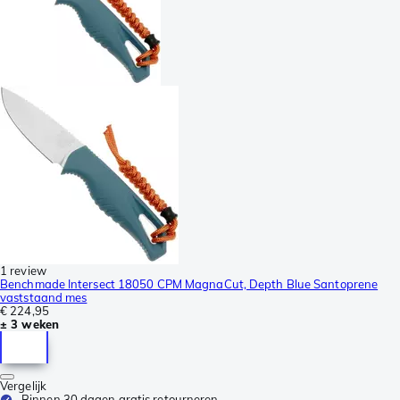
1 review
Benchmade Intersect 18050 CPM MagnaCut, Depth Blue Santoprene
vaststaand mes
€ 224,95
± 3 weken
Vergelijk
Binnen 30 dagen gratis retourneren