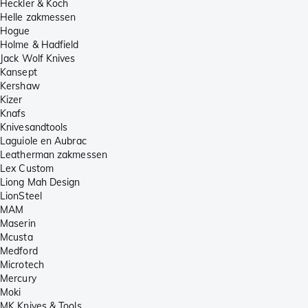
Heckler & Koch
Helle zakmessen
Hogue
Holme & Hadfield
Jack Wolf Knives
Kansept
Kershaw
Kizer
Knafs
Knivesandtools
Laguiole en Aubrac
Leatherman zakmessen
Lex Custom
Liong Mah Design
LionSteel
MAM
Maserin
Mcusta
Medford
Microtech
Mercury
Moki
MK Knives & Tools