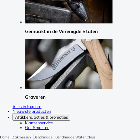
Gemaakt in de Verenigde Staten
Graveren
Alles in Explore
Nieuwste producten
Aftikkers, acties & promoties
Klantenservice
Get Smarter
Home
Zakmessen
Benchmade
Benchmade Water Class