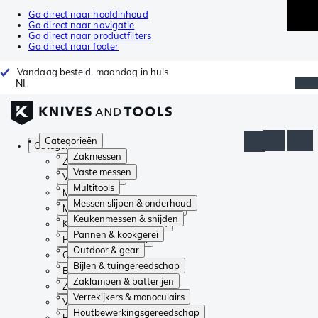
Ga direct naar hoofdinhoud
Ga direct naar navigatie
Ga direct naar productfilters
Ga direct naar footer
Vandaag besteld, maandag in huis
NL
Categorieën
Categorieën
Zakmessen
Zakmessen
Vaste messen
Vaste messen
Multitools
Multitools
Messen slijpen & onderhoud
Messen slijpen & onderhoud
Keukenmessen & snijden
Keukenmessen & snijden
Pannen & kookgerei
Pannen & kookgerei
Outdoor & gear
Outdoor & gear
Bijlen & tuingereedschap
Bijlen & tuingereedschap
Zaklampen & batterijen
Zaklampen & batterijen
Verrekijkers & monoculairs
Verrekijkers & monoculairs
Houtbewerkingsgereedschap
Houtbewerkingsgereedschap