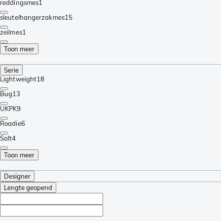
reddingsmes
1
sleutelhangerzakmes
15
zeilmes
1
Toon meer
Serie
Lightweight
18
Bug
13
UKPK
9
Roadie
6
Salt
4
Toon meer
Designer
Lengte geopend