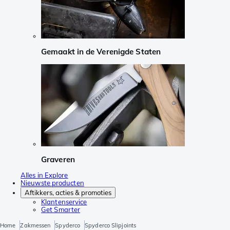
Gemaakt in de Verenigde Staten
Graveren
Alles in Explore
Nieuwste producten
Aftikkers, acties & promoties
Klantenservice
Get Smarter
Home
Zakmessen
Spyderco
Spyderco Slipjoints