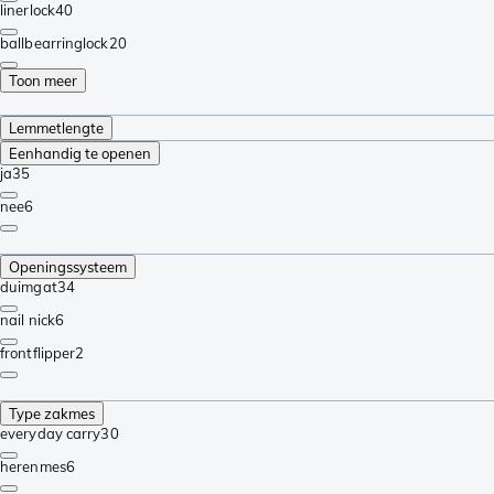
linerlock
40
ballbearringlock
20
Toon meer
Lemmetlengte
Eenhandig te openen
ja
35
nee
6
Openingssysteem
duimgat
34
nail nick
6
frontflipper
2
Type zakmes
everyday carry
30
herenmes
6