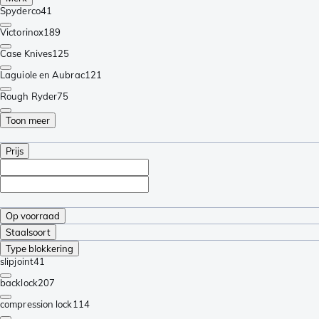
Spyderco
41
Victorinox
189
Case Knives
125
Laguiole en Aubrac
121
Rough Ryder
75
Toon meer
Prijs
Op voorraad
Staalsoort
Type blokkering
slipjoint
41
backlock
207
compression lock
114