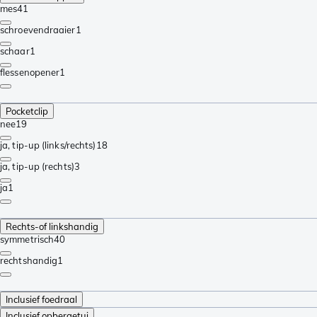
mes
41
schroevendraaier
1
schaar
1
flessenopener
1
Pocketclip
nee
19
ja, tip-up (links/rechts)
18
ja, tip-up (rechts)
3
ja
1
Rechts-of linkshandig
symmetrisch
40
rechtshandig
1
Inclusief foedraal
Inclusief opbergetui