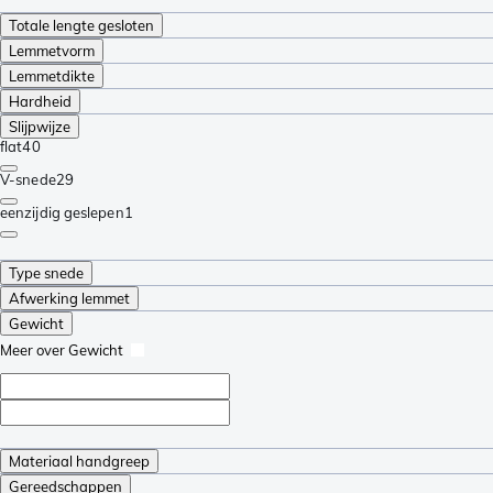
Totale lengte gesloten
Lemmetvorm
Lemmetdikte
Hardheid
Slijpwijze
flat
40
V-snede
29
eenzijdig geslepen
1
Type snede
Afwerking lemmet
Gewicht
Meer over Gewicht
Materiaal handgreep
Gereedschappen