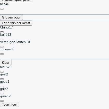
nee
40
Graveerbaar
Land van herkomst
China
17
Italië
13
Verenigde Staten
10
Taiwan
1
Kleur
blauw
6
geel
2
goud
1
grijs
7
groen
2
Toon meer