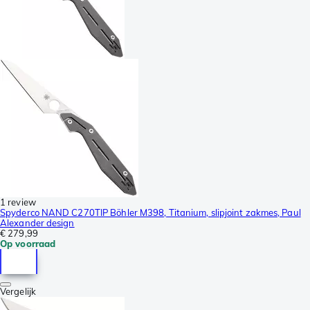
1 review
Spyderco NAND C270TIP Böhler M398, Titanium, slipjoint zakmes, Paul
Alexander design
€ 279,99
Op voorraad
Vergelijk