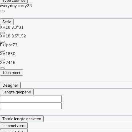
Type zakmes
everyday carry
23
Serie
XM18 3.0"
31
XM18 3.5"
152
Eklipse
73
XM18
50
XM24
46
Toon meer
Designer
Lengte geopend
Totale lengte gesloten
Lemmetvorm