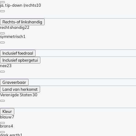
ja, tip-down (rechts
10
Rechts-of linkshandig
rechtshandig
22
symmetrisch
1
Inclusief foedraal
Inclusief opbergetui
nee
23
Graveerbaar
Land van herkomst
Verenigde Staten
30
Kleur
blauw
7
brons
4
dark earth
1