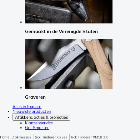
Gemaakt in de Verenigde Staten
Graveren
Alles in Explore
Nieuwste producten
Aftikkers, acties & promoties
Klantenservice
Get Smarter
Home
Zakmessen
Rick Hinderer Knives
Rick Hinderer XM18 3.0"