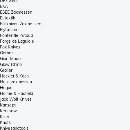
DPx Gear
EKA
ESEE Zakmessen
Eutektik
Fällkniven Zakmessen
Flytanium
Fontenille Pataud
Forge de Laguiole
Fox Knives
Gerber
GiantMouse
Glow Rhino
Grailer
Heckler & Koch
Helle zakmessen
Hogue
Holme & Hadfield
Jack Wolf Knives
Kansept
Kershaw
Kizer
Knafs
Knivesandtools