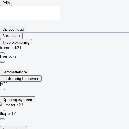
Prijs
Op voorraad
Staalsoort
Type blokkering
framelock
21
linerlock
2
Lemmetlengte
Eenhandig te openen
ja
23
Openingssysteem
duimsteun
23
flipper
17