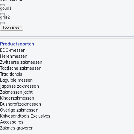
goud
1
grijs
2
Toon meer
Productsoorten
EDC-messen
Herenmessen
Zwitserse zakmessen
Tactische zakmessen
Traditionals
Laguiole messen
Japanse zakmessen
Zakmessen jacht
Kinderzakmessen
Bushcraftzakmessen
Overige zakmessen
Knivesandtools Exclusives
Accessoires
Zakmes graveren