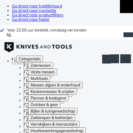
Ga direct naar hoofdinhoud
Ga direct naar navigatie
Ga direct naar productfilters
Ga direct naar footer
Voor 22.00 uur besteld, vandaag verzonden
NL
Categorieën
Categorieën
Zakmessen
Zakmessen
Vaste messen
Vaste messen
Multitools
Multitools
Messen slijpen & onderhoud
Messen slijpen & onderhoud
Keukenmessen & snijden
Keukenmessen & snijden
Pannen & kookgerei
Pannen & kookgerei
Outdoor & gear
Outdoor & gear
Bijlen & tuingereedschap
Bijlen & tuingereedschap
Zaklampen & batterijen
Zaklampen & batterijen
Verrekijkers & monoculairs
Verrekijkers & monoculairs
Houtbewerkingsgereedschap
Houtbewerkingsgereedschap