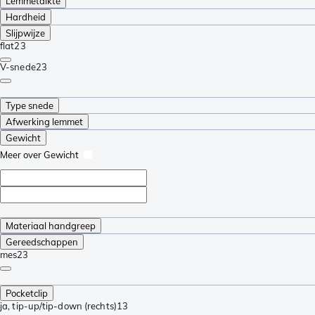
Lemmetdikte
Hardheid
Slijpwijze
flat
23
V-snede
23
Type snede
Afwerking lemmet
Gewicht
Meer over Gewicht
Materiaal handgreep
Gereedschappen
mes
23
Pocketclip
ja, tip-up/tip-down (rechts)
13