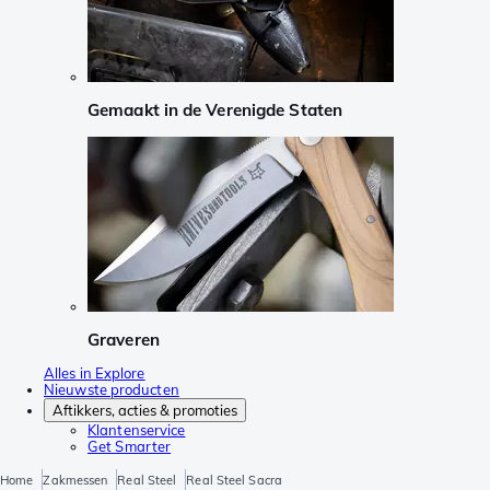
Gemaakt in de Verenigde Staten
Graveren
Alles in Explore
Nieuwste producten
Aftikkers, acties & promoties
Klantenservice
Get Smarter
Home
Zakmessen
Real Steel
Real Steel Sacra