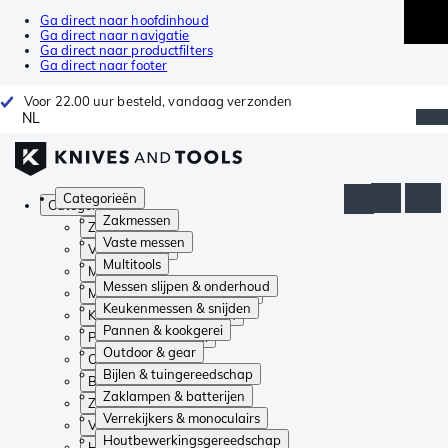
Ga direct naar hoofdinhoud
Ga direct naar navigatie
Ga direct naar productfilters
Ga direct naar footer
Voor 22.00 uur besteld, vandaag verzonden
NL
Categorieën
Categorieën
Zakmessen
Zakmessen
Vaste messen
Vaste messen
Multitools
Multitools
Messen slijpen & onderhoud
Messen slijpen & onderhoud
Keukenmessen & snijden
Keukenmessen & snijden
Pannen & kookgerei
Pannen & kookgerei
Outdoor & gear
Outdoor & gear
Bijlen & tuingereedschap
Bijlen & tuingereedschap
Zaklampen & batterijen
Zaklampen & batterijen
Verrekijkers & monoculairs
Verrekijkers & monoculairs
Houtbewerkingsgereedschap
Houtbewerkingsgereedschap