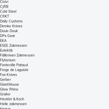
Civivi
CJRB
Cold Steel
CRKT
Daily Customs
Demko Knives
Douk-Douk
DPx Gear
EKA
ESEE Zakmessen
Eutektik
Fällkniven Zakmessen
Flytanium
Fontenille Pataud
Forge de Laguiole
Fox Knives
Gerber
GiantMouse
Glow Rhino
Grailer
Heckler & Koch
Helle zakmessen
Hogue