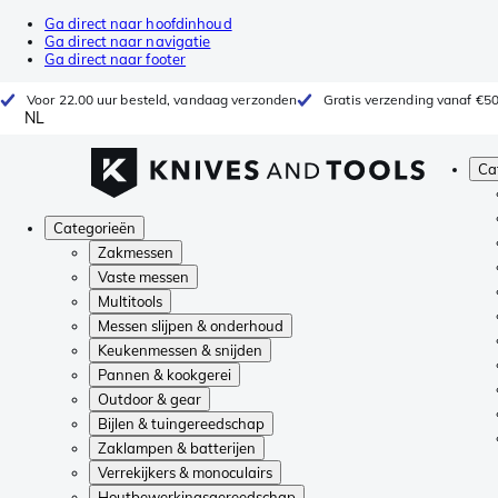
Ga direct naar hoofdinhoud
Ga direct naar navigatie
Ga direct naar footer
Voor 22.00 uur besteld, vandaag verzonden
Gratis verzending vanaf €5
NL
Ca
Categorieën
Zakmessen
Vaste messen
Multitools
Messen slijpen & onderhoud
Keukenmessen & snijden
Pannen & kookgerei
Outdoor & gear
Bijlen & tuingereedschap
Zaklampen & batterijen
Verrekijkers & monoculairs
Houtbewerkingsgereedschap