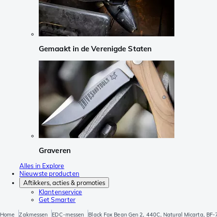
Gemaakt in de Verenigde Staten
Graveren
Alles in Explore
Nieuwste producten
Aftikkers, acties & promoties
Klantenservice
Get Smarter
Home
Zakmessen
EDC-messen
Black Fox Bean Gen 2, 440C, Natural Micarta, BF