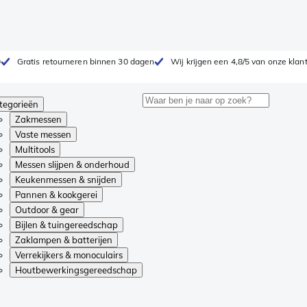
0
Gratis retourneren binnen 30 dagen
Wij krijgen een 4,8/5 van onze klan
tegorieën
Zakmessen
Vaste messen
Multitools
Messen slijpen & onderhoud
Keukenmessen & snijden
Pannen & kookgerei
Outdoor & gear
Bijlen & tuingereedschap
Zaklampen & batterijen
Verrekijkers & monoculairs
Houtbewerkingsgereedschap